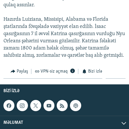
qulaq assınlar.
İNFOQRAFIKA
AZƏRBAYCAN ƏDƏBIYYATI KITABXANASI
MISSIYAMIZ
BIZI IZLƏ
KARIKATURA
İSLAM VƏ DEMOKRATIYA
PEŞƏ ETIKASI VƏ JURNALISTIKA STANDARTLARIMIZ
Hazırda Luiziana, Missisipi, Alabama və Florida
ştatlarında fövqəladə vəziyyət elan edilib. İsaac
İZ - MƏDƏNIYYƏT PROQRAMI
MATERIALLARIMIZDAN ISTIFADƏ
qasırğasının 7 il əvvəl Katrina qasırğasının vurduğu Nyu
AZADLIQRADIOSU MOBIL TELEFONUNUZDA
RFE/RL-in bütün saytları
Orleans şəhərini vurması gözlənilir. Katrina fəlakəti
BIZIMLƏ ƏLAQƏ
zamanı 1800 adam həlak olmuş, şəhər tamamilə
sahibsiz almış, zorlamalar və qarətlər baş alıb getmişdi.
XƏBƏR BÜLLETENLƏRIMIZ
Paylaş
VPN-siz açmaq
Bizi izlə
BIZI IZLƏ
MƏLUMAT