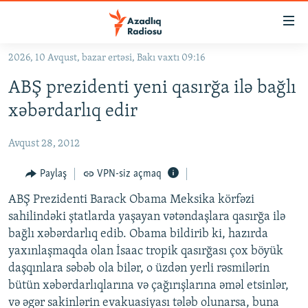
Keçid
linkləri
Əsas
2026, 10 Avqust, bazar ertəsi, Bakı vaxtı 09:16
məzmuna
GÜNDƏM
ABŞ prezidenti yeni qasırğa ilə bağlı
qayıt
#İZAHLA
Əsas
xəbərdarlıq edir
KORRUPSIOMETR
naviqasiyaya
qayıt
Avqust 28, 2012
#ƏSLINDƏ
Axtarışa
FƏRQƏ BAX
Paylaş
VPN-siz açmaq
keç
QANUNI DOĞRU
ABŞ Prezidenti Barack Obama Meksika körfəzi
sahilindəki ştatlarda yaşayan vətəndaşlara qasırğa ilə
ARAŞDIRMA
bağlı xəbərdarlıq edib. Obama bildirib ki, hazırda
MULTIMEDIA
yaxınlaşmaqda olan İsaac tropik qasırğası çox böyük
daşqınlara səbəb ola bilər, o üzdən yerli rəsmilərin
RADIO ARXIV
VIDEO
bütün xəbərdarlıqlarına və çağırışlarına əməl etsinlər,
HAQQIMIZDA
FOTOQALEREYA
OXU ZALI
və əgər sakinlərin evakuasiyası tələb olunarsa, buna