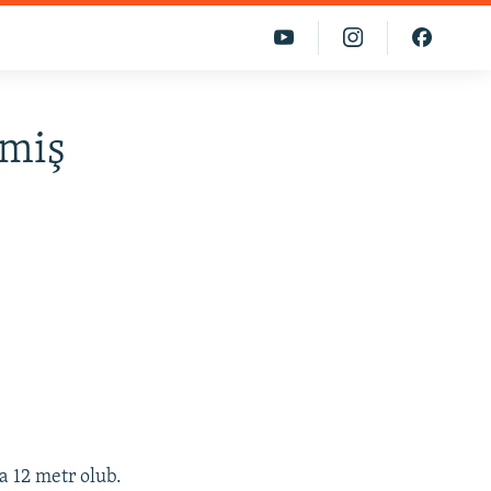
əmiş
a 12 metr olub.