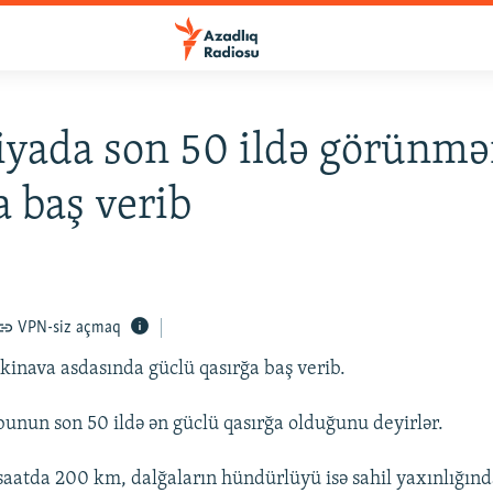
iyada son 50 ildə görünm
a baş verib
VPN-siz açmaq
inava asdasında güclü qasırğa baş verib.
bunun son 50 ildə ən güclü qasırğa olduğunu deyirlər.
 saatda 200 km, dalğaların hündürlüyü isə sahil yaxınlığınd