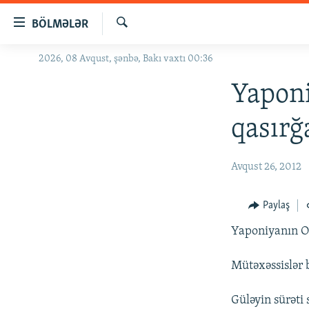
Keçid
BÖLMƏLƏR
linkləri
Axtar
Əsas
2026, 08 Avqust, şənbə, Bakı vaxtı 00:36
GÜNDƏM
məzmuna
#İZAHLA
Yapon
qayıt
Əsas
KORRUPSIOMETR
qasırğ
naviqasiyaya
#ƏSLINDƏ
qayıt
Axtarışa
FƏRQƏ BAX
Avqust 26, 2012
keç
QANUNI DOĞRU
Paylaş
ARAŞDIRMA
Yaponiyanın Ok
MULTIMEDIA
RADIO ARXIV
VIDEO
Mütəxəssislər 
HAQQIMIZDA
FOTOQALEREYA
OXU ZALI
Güləyin sürəti