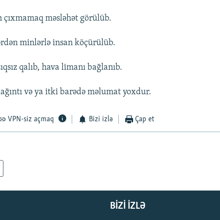
 çıxmamaq məsləhət görülüb.
ərdən minlərlə insan köçürülüb.
şıqsız qalıb, hava limanı bağlanıb.
dağıntı və ya itki barədə məlumat yoxdur.
VPN-siz açmaq
Bizi izlə
Çap et
BIZI IZLƏ