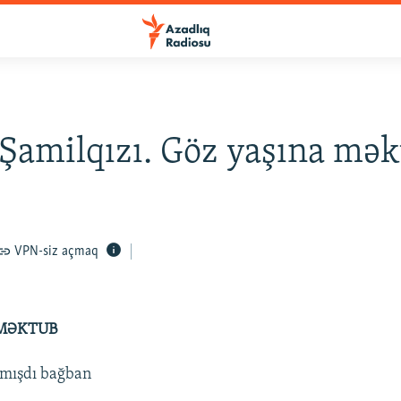
Şamilqızı. Göz yaşına mə
VPN-siz açmaq
 MƏKTUB
pmışdı bağban