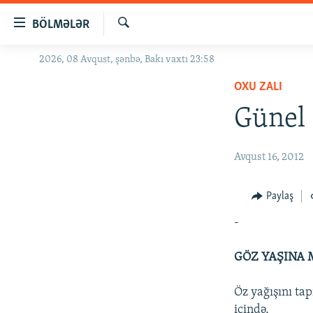
Keçid
BÖLMƏLƏR
linkləri
Axtar
Əsas
2026, 08 Avqust, şənbə, Bakı vaxtı 23:58
GÜNDƏM
məzmuna
OXU ZALI
#İZAHLA
qayıt
Əsas
Günel 
KORRUPSIOMETR
naviqasiyaya
#ƏSLINDƏ
qayıt
Avqust 16, 2012
Axtarışa
FƏRQƏ BAX
keç
QANUNI DOĞRU
Paylaş
ARAŞDIRMA
-
MULTIMEDIA
GÖZ YAŞINA
RADIO ARXIV
VIDEO
HAQQIMIZDA
FOTOQALEREYA
OXU ZALI
Öz yağışını ta
içində,