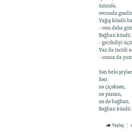
İNFOQRAFIKA
AZƏRBAYCAN ƏDƏBIYYATI KITABXANASI
MISSIYAMIZ
üzündə,
KARIKATURA
İSLAM VƏ DEMOKRATIYA
PEŞƏ ETIKASI VƏ JURNALISTIKA
ovcunda gəzdir
STANDARTLARIMIZ
Yağış küsdü b
İZ - MƏDƏNIYYƏT PROQRAMI
- onu daha göz
MATERIALLARIMIZDAN ISTIFADƏ
Bağban küsdü
AZADLIQRADIOSU MOBIL TELEFONUNUZDA
- gecikdiyi üç
BIZIMLƏ ƏLAQƏ
Yaz da incidi 
- onsuz da yum
XƏBƏR BÜLLETENLƏRIMIZ
Sən belə şeylər
Sən
nə çiçəksən,
nə yazsan,
nə də bağban.
Bağban küsdü 
Paylaş