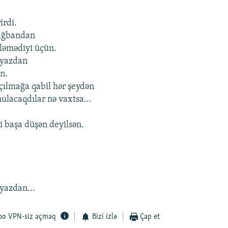
irdi.
ağbandan
ləmədiyi üçün.
 yazdan
ün.
açılmağa qabil hər şeydən
ulacaqdılar nə vaxtsa...
i başa düşən deyilsən.
yazdan...
VPN-siz açmaq
Bizi izlə
Çap et