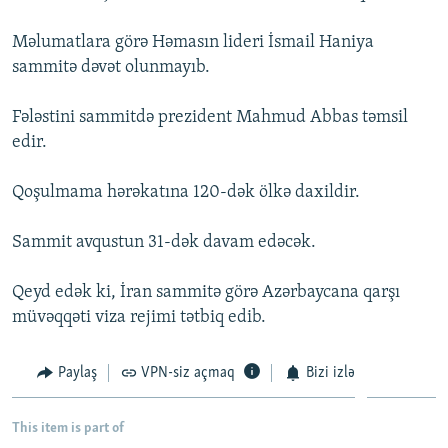
İNFOQRAFIKA
AZƏRBAYCAN ƏDƏBIYYATI KITABXANASI
MISSIYAMIZ
BIZI IZLƏ
Məlumatlara görə Həmasın lideri İsmail Haniya
KARIKATURA
İSLAM VƏ DEMOKRATIYA
PEŞƏ ETIKASI VƏ JURNALISTIKA STANDARTLARIMIZ
sammitə dəvət olunmayıb.
İZ - MƏDƏNIYYƏT PROQRAMI
MATERIALLARIMIZDAN ISTIFADƏ
Fələstini sammitdə prezident Mahmud Abbas təmsil
AZADLIQRADIOSU MOBIL TELEFONUNUZDA
RFE/RL-in bütün saytları
edir.
BIZIMLƏ ƏLAQƏ
Qoşulmama hərəkatına 120-dək ölkə daxildir.
XƏBƏR BÜLLETENLƏRIMIZ
Sammit avqustun 31-dək davam edəcək.
Qeyd edək ki, İran sammitə görə Azərbaycana qarşı
müvəqqəti viza rejimi tətbiq edib.
Paylaş
VPN-siz açmaq
Bizi izlə
This item is part of