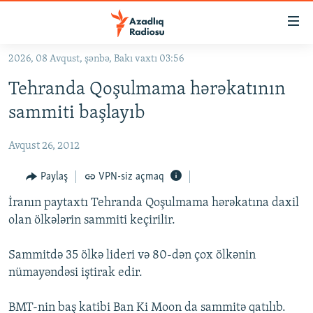
Keçid
linkləri
Əsas
2026, 08 Avqust, şənbə, Bakı vaxtı 03:56
məzmuna
GÜNDƏM
Tehranda Qoşulmama hərəkatının
qayıt
#İZAHLA
Əsas
sammiti başlayıb
KORRUPSIOMETR
naviqasiyaya
qayıt
Avqust 26, 2012
#ƏSLINDƏ
Axtarışa
FƏRQƏ BAX
Paylaş
VPN-siz açmaq
keç
QANUNI DOĞRU
İranın paytaxtı Tehranda Qoşulmama hərəkatına daxil
olan ölkələrin sammiti keçirilir.
ARAŞDIRMA
MULTIMEDIA
Sammitdə 35 ölkə lideri və 80-dən çox ölkənin
nümayəndəsi iştirak edir.
RADIO ARXIV
VIDEO
HAQQIMIZDA
FOTOQALEREYA
OXU ZALI
BMT-nin baş katibi Ban Ki Moon da sammitə qatılıb.