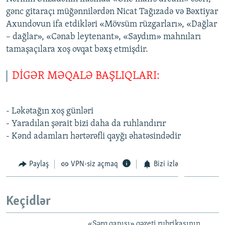
gənc gitaraçı müğənnilərdən Nicat Tağızadə və Bəxtiyar
Axundovun ifa etdikləri «Mövsüm rüzgarları», «Dağlar
– dağlar», «Cənab leytenant», «Saydım» mahnıları
tamaşaçılara xoş ovqat bəxş etmişdir.
DİGƏR MƏQALƏ BAŞLIQLARI:
- Ləkətağın xoş günləri
- Yaradılan şərait bizi daha da ruhlandırır
- Kənd adamları hərtərəfli qayğı əhatəsindədir
Paylaş
VPN-siz açmaq
Bizi izlə
Keçidlər
«Şərq qapısı» qəzeti rubrikasının