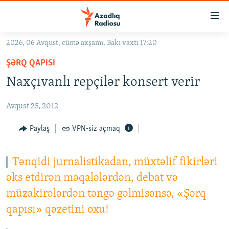
Keçid
linkləri
Əsas
2026, 06 Avqust, cümə axşamı, Bakı vaxtı 17:20
məzmuna
GÜNDƏM
ŞƏRQ QAPISI
qayıt
#İZAHLA
Əsas
Naxçıvanlı repçilər konsert verir
KORRUPSIOMETR
naviqasiyaya
qayıt
Avqust 25, 2012
#ƏSLINDƏ
Axtarışa
FƏRQƏ BAX
Paylaş
VPN-siz açmaq
keç
QANUNI DOĞRU
-
Tənqidi jurnalistikadan, müxtəlif fikirləri
ARAŞDIRMA
əks etdirən məqalələrdən, debat və
MULTIMEDIA
müzakirələrdən təngə gəlmisənsə, «Şərq
RADIO ARXIV
VIDEO
qapısı» qəzetini oxu!
HAQQIMIZDA
FOTOQALEREYA
OXU ZALI