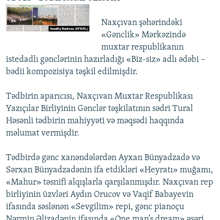
Naxçıvan şəhərindəki
«Gənclik» Mərkəzində
muxtar respublikanın
istedadlı gənclərinin hazırladığı «Biz-siz» adlı ədəbi –
bədii kompozisiya təşkil edilmişdir.
Tədbirin aparıcısı, Naxçıvan Muxtar Respublikası
Yazıçılar Birliyinin Gənclər təşkilatının sədri Tural
Həsənli tədbirin mahiyyəti və məqsədi haqqında
məlumat vermişdir.
Tədbirdə gənc xanəndələrdən Ayxan Bünyadzadə və
Sərxan Bünyadzadənin ifa etdikləri «Heyratı» muğamı,
«Mahur» təsnifi alqışlarla qarşılanmışdır. Naxçıvan rep
birliyinin üzvləri Aydın Orucov və Vaqif Babayevin
ifasında səslənən «Sevgilim» repi, gənc pianoçu
Nərmin Əlizadənin ifasında «One man’s dream» əsəri,