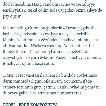
dövlət hesabına Naxçıvanda müayinə və cərrahiyyə
əməliyyatları təşkil edilir. Belə qayğıdan bizim ailəyə də
pay düşür.
Məlum olduğu kimi, bu günlərdə «Xəzər qayğıkeşlik
layihəsi» çərçivəsində xeyriyyə aksiyası keçirilib.
Mənim övladımın da gözündən əməliyyat olunmasına
ehtiyac var idi. Növbəyə yazıldıq. Amerikalı həkim
Robert Sorcentin rəhbərliyi altında çəpgözlükdən
əziyyət çəkən 5 yaşlı övladım Yazgül əməliyyat olundu.
Əməliyyat uğurla başa çatdı.
...Mən qəzet vasitəsi ilə ailəm ilə birlikdə dövlətimizə
dərin minnətdarlığımı bildirirəm. Sevincimi ifadə
etməyə sözümün gücü çatmır. Sanki, övladım yenidən
dünyaya gəlib. Dövlətimiz ona nur bəxş etdi...
ƏDƏBİ – BƏDİİ KOMPOZİSİYA