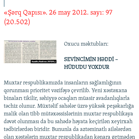
İNFOQRAFIKA
AZƏRBAYCAN ƏDƏBIYYATI KITABXANASI
MISSIYAMIZ
BIZI IZLƏ
«Şərq Qapısı». 26 may 2012. sayı: 97
KARIKATURA
İSLAM VƏ DEMOKRATIYA
PEŞƏ ETIKASI VƏ JURNALISTIKA STANDARTLARIMIZ
(20.502)
İZ - MƏDƏNIYYƏT PROQRAMI
MATERIALLARIMIZDAN ISTIFADƏ
AZADLIQRADIOSU MOBIL TELEFONUNUZDA
RFE/RL-in bütün saytları
Oxucu məktubları:
BIZIMLƏ ƏLAQƏ
SEVİNCİMİN HƏDDİ –
XƏBƏR BÜLLETENLƏRIMIZ
HÜDUDU YOXDUR
Muxtar respublikamızda insanların sağlamlığının
qorunması prioritet vəzifəyə çevrilib. Yeni xəstəxana
binaları tikilir, səhiyyə ocaqları müasir avadanlıqlarla
təchiz olunur. Müxtəlif sahələr üzrə yüksək peşəkarlığa
malik olan tibb mütəxəssislərinin muxtar respublikaya
dəvət olunması da bu sahədə həyata keçirilən xeyirxah
tədbirlərdən biridir. Bununla da aztəminatlı ailələrdən
olan xəstələrin muxtar respublikadan kənara getmədən