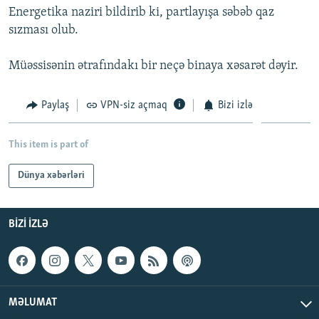
Energetika naziri bildirib ki, partlayışa səbəb qaz
İNFOQRAFIKA
AZƏRBAYCAN ƏDƏBIYYATI KITABXANASI
MISSIYAMIZ
BIZI IZLƏ
sızması olub.
KARIKATURA
İSLAM VƏ DEMOKRATIYA
PEŞƏ ETIKASI VƏ JURNALISTIKA STANDARTLARIMIZ
Müəssisənin ətrafındakı bir neçə binaya xəsarət dəyir.
İZ - MƏDƏNIYYƏT PROQRAMI
MATERIALLARIMIZDAN ISTIFADƏ
AZADLIQRADIOSU MOBIL TELEFONUNUZDA
RFE/RL-in bütün saytları
Paylaş
VPN-siz açmaq
Bizi izlə
BIZIMLƏ ƏLAQƏ
XƏBƏR BÜLLETENLƏRIMIZ
This item is part of
Dünya xəbərləri
BIZI IZLƏ
MƏLUMAT