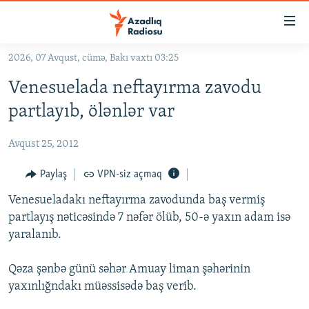
Keçid
linkləri
Əsas
2026, 07 Avqust, cümə, Bakı vaxtı 03:25
məzmuna
GÜNDƏM
Venesuelada neftayırma zavodu
qayıt
#İZAHLA
Əsas
partlayıb, ölənlər var
KORRUPSIOMETR
naviqasiyaya
qayıt
Avqust 25, 2012
#ƏSLINDƏ
Axtarışa
FƏRQƏ BAX
Paylaş
VPN-siz açmaq
keç
QANUNI DOĞRU
Venesueladakı neftayırma zavodunda baş vermiş
partlayış nəticəsində 7 nəfər ölüb, 50-ə yaxın adam isə
ARAŞDIRMA
yaralanıb.
MULTIMEDIA
Qəza şənbə günü səhər Amuay liman şəhərinin
RADIO ARXIV
VIDEO
yaxınlığndakı müəssisədə baş verib.
HAQQIMIZDA
FOTOQALEREYA
OXU ZALI