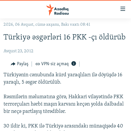
Keçid
linkləri
Əsas
2026, 06 Avqust, cümə axşamı, Bakı vaxtı 08:41
məzmuna
GÜNDƏM
Türkiyə əsgərləri 16 PKK -çı öldürüb
qayıt
#İZAHLA
Əsas
Avqust 23, 2012
KORRUPSIOMETR
naviqasiyaya
qayıt
#ƏSLINDƏ
Paylaş
VPN-siz açmaq
Axtarışa
FƏRQƏ BAX
keç
Türkiyənin cənubunda kürd yaraqlıları ilə döyüşdə 16
yaraqlı, 5 əsgər öldürülüb.
QANUNI DOĞRU
ARAŞDIRMA
Rəsmilərin məlumatına görə, Hakkari vilayətində PKK
terrorçuları hərbi maşın karvanı keçən yolda dalbadal
MULTIMEDIA
bir neçə partlayış törədiblər.
RADIO ARXIV
VIDEO
HAQQIMIZDA
30 ildir ki, PKK ilə Türkiyə arasındakı münaqişədə 40
FOTOQALEREYA
OXU ZALI