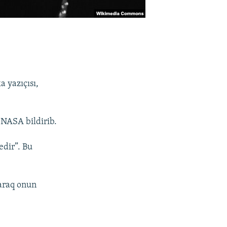
 yazıçısı,
 NASA bildirib.
edir”. Bu
araq onun