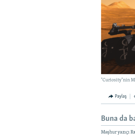
"Curiosity"nin M
Paylaş
Buna da b
Məşhur yazıçı Ra