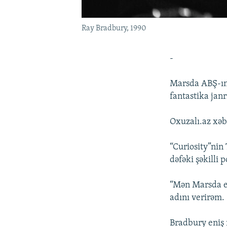
Ray Bradbury, 1990
-
Marsda ABŞ-ın 
fantastika jan
Oxuzalı.az xəb
“Curiosity”nin 
dəfəki şəkilli p
“Mən Marsda en
adını verirəm.
Bradbury eniş