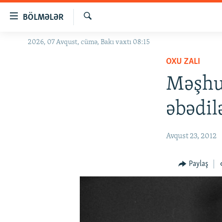
Keçid
BÖLMƏLƏR
linkləri
Axtar
Əsas
2026, 07 Avqust, cümə, Bakı vaxtı 08:15
GÜNDƏM
məzmuna
OXU ZALI
#İZAHLA
qayıt
Əsas
Məşhur
KORRUPSIOMETR
naviqasiyaya
#ƏSLINDƏ
qayıt
əbədil
Axtarışa
FƏRQƏ BAX
keç
QANUNI DOĞRU
Avqust 23, 2012
ARAŞDIRMA
Paylaş
MULTIMEDIA
RADIO ARXIV
VIDEO
HAQQIMIZDA
FOTOQALEREYA
OXU ZALI