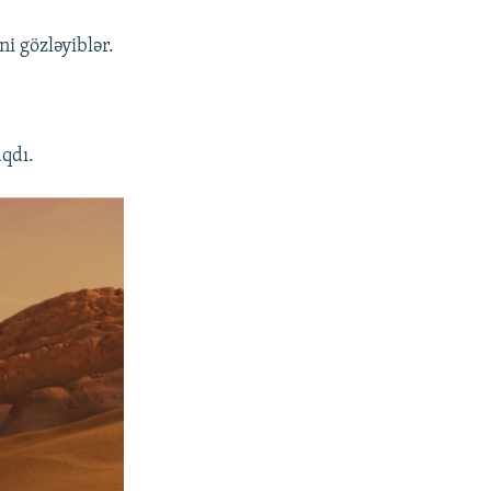
i gözləyiblər.
aqdı.