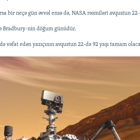
rsa bir neçə gün əvvəl ensə də, NASA rəsmiləri avqustun 22-n
ə Bradbury-nin döğum günüdür.
-də vəfat edən yazıçının avqustun 22-də 92 yaşı tamam olac