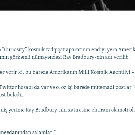
“Curiosity” kosmik tədqiqat aparatının endiyi yerə Amerika
rının görkəmli nümayəndəsi Ray Bradbury-nin adı verilib.
ər verir ki, bu barədə Amerikanın Milli Kosmik Agentliyi –
Twitter hesabı da var və o, öz işi barədə mütəmadi postlar “
ost belədir:
iş yerimə Ray Bradbury-nin xatirəsinə ehtiram əlaməti ol
 meydanından salamlar!”