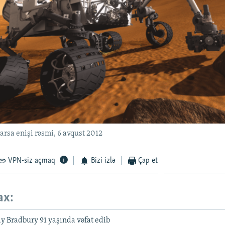
arsa enişi rəsmi, 6 avqust 2012
VPN-siz açmaq
Bizi izlə
Çap et
ax:
y Bradbury 91 yaşında vəfat edib