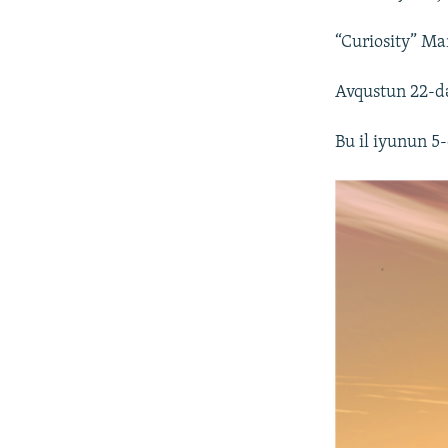
“Curiosity” Ma
Avqustun 22-d
Bu il iyunun 5