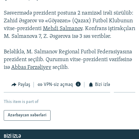
İNFOQRAFIKA
AZƏRBAYCAN ƏDƏBIYYATI KITABXANASI
MISSIYAMIZ
BIZI IZLƏ
Səsvermədə prezident postuna 2 namizəd irəli sürülüb:
KARIKATURA
İSLAM VƏ DEMOKRATIYA
PEŞƏ ETIKASI VƏ JURNALISTIKA STANDARTLARIMIZ
Zahid Əsgərov və «Göyəzən» (Qazax) Futbol Klubunun
vitse-prezidenti
Mehdi Salmanov
. Konfrans iştirakçıları
İZ - MƏDƏNIYYƏT PROQRAMI
MATERIALLARIMIZDAN ISTIFADƏ
M. Salmanova 7, Z. Əsgərova isə 3 səs veriblər.
AZADLIQRADIOSU MOBIL TELEFONUNUZDA
RFE/RL-in bütün saytları
BIZIMLƏ ƏLAQƏ
Beləliklə, M. Salmanov Regional Futbol Federasiyasına
prezident seçilib. Qurumun vitse-prezidenti vəzifəsinə
XƏBƏR BÜLLETENLƏRIMIZ
isə
Abbas Fərzəliyev
seçilib.
Paylaş
VPN-siz açmaq
Bizi izlə
This item is part of
Azərbaycan xəbərləri
BIZI IZLƏ