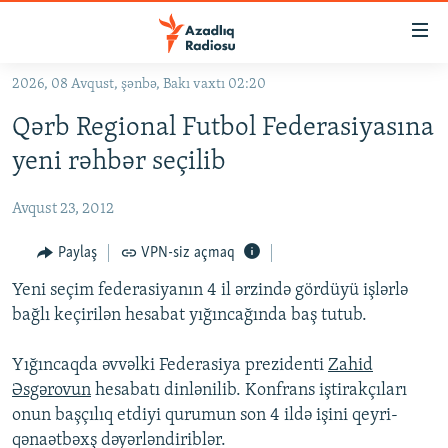
Keçid
linkləri
Əsas
2026, 08 Avqust, şənbə, Bakı vaxtı 02:20
məzmuna
GÜNDƏM
Qərb Regional Futbol Federasiyasına
qayıt
#İZAHLA
Əsas
yeni rəhbər seçilib
KORRUPSIOMETR
naviqasiyaya
qayıt
Avqust 23, 2012
#ƏSLINDƏ
Axtarışa
FƏRQƏ BAX
Paylaş
VPN-siz açmaq
keç
QANUNI DOĞRU
Yeni seçim federasiyanın 4 il ərzində gördüyü işlərlə
bağlı keçirilən hesabat yığıncağında baş tutub.
ARAŞDIRMA
MULTIMEDIA
Yığıncaqda əvvəlki Federasiya prezidenti
Zahid
Əsgərovun
hesabatı dinlənilib. Konfrans iştirakçıları
RADIO ARXIV
VIDEO
onun başçılıq etdiyi qurumun son 4 ildə işini qeyri-
HAQQIMIZDA
FOTOQALEREYA
OXU ZALI
qənaətbəxş dəyərləndiriblər.