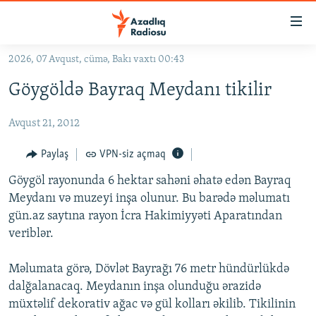
Keçid
linkləri
Əsas
2026, 07 Avqust, cümə, Bakı vaxtı 00:43
məzmuna
GÜNDƏM
Göygöldə Bayraq Meydanı tikilir
qayıt
#İZAHLA
Əsas
Avqust 21, 2012
KORRUPSIOMETR
naviqasiyaya
qayıt
#ƏSLINDƏ
Paylaş
VPN-siz açmaq
Axtarışa
FƏRQƏ BAX
keç
Göygöl rayonunda 6 hektar sahəni əhatə edən Bayraq
Meydanı və muzeyi inşa olunur. Bu barədə məlumatı
QANUNI DOĞRU
gün.az saytına rayon İcra Hakimiyyəti Aparatından
ARAŞDIRMA
veriblər.
MULTIMEDIA
Məlumata görə, Dövlət Bayrağı 76 metr hündürlükdə
RADIO ARXIV
VIDEO
dalğalanacaq. Meydanın inşa olunduğu ərazidə
HAQQIMIZDA
müxtəlif dekorativ ağac və gül kolları əkilib. Tikilinin
FOTOQALEREYA
OXU ZALI