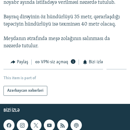
noyabr ayında istifadəyə verilməsi nəzərdə tutulub.
İNFOQRAFIKA
AZƏRBAYCAN ƏDƏBIYYATI KITABXANASI
MISSIYAMIZ
BIZI IZLƏ
KARIKATURA
İSLAM VƏ DEMOKRATIYA
PEŞƏ ETIKASI VƏ JURNALISTIKA STANDARTLARIMIZ
Bayraq dirəyinin öz hündürlüyü 35 metr, qərarlaşdığı
təpəciyin hündürlüyü isə təxminən 40 metr olacaq.
İZ - MƏDƏNIYYƏT PROQRAMI
MATERIALLARIMIZDAN ISTIFADƏ
AZADLIQRADIOSU MOBIL TELEFONUNUZDA
RFE/RL-in bütün saytları
Meydanın ətrafında meşə zolağının salınması da
nəzərdə tutulur.
BIZIMLƏ ƏLAQƏ
XƏBƏR BÜLLETENLƏRIMIZ
Paylaş
VPN-siz açmaq
Bizi izlə
This item is part of
Azərbaycan xəbərləri
BIZI IZLƏ