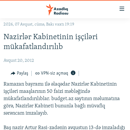
Keçid
linkləri
Əsas
2026, 07 Avqust, cümə, Bakı vaxtı 19:19
məzmuna
GÜNDƏM
Nazirlər Kabinetinin işçiləri
qayıt
#İZAHLA
Əsas
mükafatlandırılıb
KORRUPSIOMETR
naviqasiyaya
qayıt
Avqust 20, 2012
#ƏSLINDƏ
Axtarışa
FƏRQƏ BAX
Paylaş
VPN-siz açmaq
keç
QANUNI DOĞRU
Ramazan bayramı ilə əlaqədar Nazirlər Kabinetinin
işçiləri maaşlarının 50 faizi məbləğində
ARAŞDIRMA
mükafatlandırılıblar. budget.az saytının məlumatına
MULTIMEDIA
görə, Nazirlər Kabineti bununla bağlı müvafiq
sərəncam imzalayıb.
RADIO ARXIV
VIDEO
HAQQIMIZDA
FOTOQALEREYA
OXU ZALI
Baş nazir Artur Rasi-zadənin avqustun 13-də imzaladığı