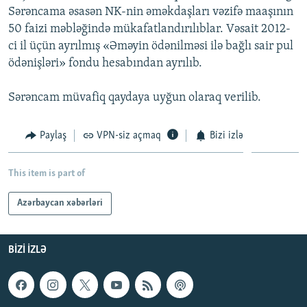
Sərəncama əsasən NK-nin əməkdaşları vəzifə maaşının
İNFOQRAFIKA
AZƏRBAYCAN ƏDƏBIYYATI KITABXANASI
MISSIYAMIZ
BIZI IZLƏ
50 faizi məbləğində mükafatlandırılıblar. Vəsait 2012-
KARIKATURA
İSLAM VƏ DEMOKRATIYA
PEŞƏ ETIKASI VƏ JURNALISTIKA STANDARTLARIMIZ
ci il üçün ayrılmış «Əməyin ödənilməsi ilə bağlı sair pul
ödənişləri» fondu hesabından ayrılıb.
İZ - MƏDƏNIYYƏT PROQRAMI
MATERIALLARIMIZDAN ISTIFADƏ
AZADLIQRADIOSU MOBIL TELEFONUNUZDA
RFE/RL-in bütün saytları
Sərəncam müvafiq qaydaya uyğun olaraq verilib.
BIZIMLƏ ƏLAQƏ
Paylaş
VPN-siz açmaq
Bizi izlə
XƏBƏR BÜLLETENLƏRIMIZ
This item is part of
Azərbaycan xəbərləri
BIZI IZLƏ