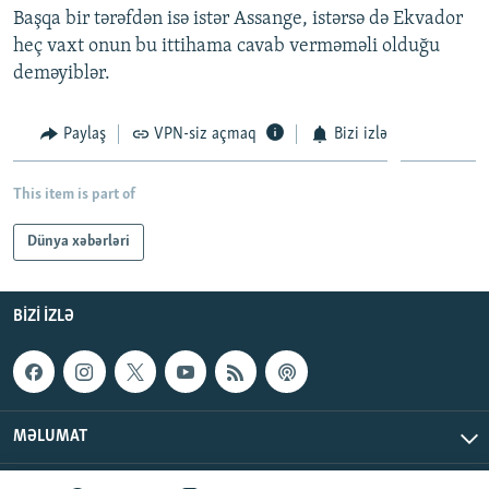
Başqa bir tərəfdən isə istər Assange, istərsə də Ekvador
İNFOQRAFIKA
AZƏRBAYCAN ƏDƏBIYYATI KITABXANASI
MISSIYAMIZ
BIZI IZLƏ
heç vaxt onun bu ittihama cavab verməməli olduğu
KARIKATURA
İSLAM VƏ DEMOKRATIYA
PEŞƏ ETIKASI VƏ JURNALISTIKA STANDARTLARIMIZ
deməyiblər.
İZ - MƏDƏNIYYƏT PROQRAMI
MATERIALLARIMIZDAN ISTIFADƏ
Paylaş
VPN-siz açmaq
Bizi izlə
AZADLIQRADIOSU MOBIL TELEFONUNUZDA
RFE/RL-in bütün saytları
BIZIMLƏ ƏLAQƏ
This item is part of
XƏBƏR BÜLLETENLƏRIMIZ
Dünya xəbərləri
BIZI IZLƏ
MƏLUMAT