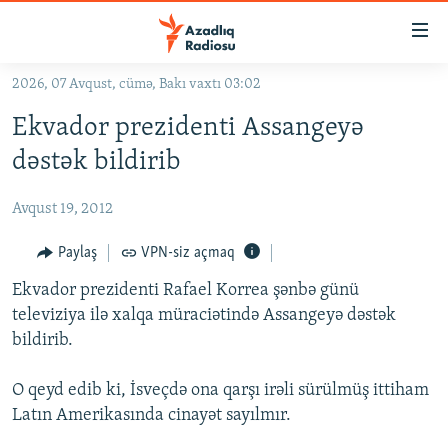
Keçid
linkləri
Əsas
2026, 07 Avqust, cümə, Bakı vaxtı 03:02
məzmuna
GÜNDƏM
Ekvador prezidenti Assangeyə
qayıt
#İZAHLA
Əsas
dəstək bildirib
KORRUPSIOMETR
naviqasiyaya
qayıt
Avqust 19, 2012
#ƏSLINDƏ
Axtarışa
FƏRQƏ BAX
Paylaş
VPN-siz açmaq
keç
QANUNI DOĞRU
Ekvador prezidenti Rafael Korrea şənbə günü
televiziya ilə xalqa müraciətində Assangeyə dəstək
ARAŞDIRMA
bildirib.
MULTIMEDIA
O qeyd edib ki, İsveçdə ona qarşı irəli sürülmüş ittiham
RADIO ARXIV
VIDEO
Latın Amerikasında cinayət sayılmır.
HAQQIMIZDA
FOTOQALEREYA
OXU ZALI