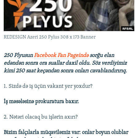
İNFOQRAFIKA
AZƏRBAYCAN ƏDƏBIYYATI KITABXANASI
MISSIYAMIZ
BIZI IZLƏ
KARIKATURA
İSLAM VƏ DEMOKRATIYA
PEŞƏ ETIKASI VƏ JURNALISTIKA STANDARTLARIMIZ
İZ - MƏDƏNIYYƏT PROQRAMI
MATERIALLARIMIZDAN ISTIFADƏ
REDESIGN Azeri 250 Pylus 308 x 173 Banner
AZADLIQRADIOSU MOBIL TELEFONUNUZDA
RFE/RL-in bütün saytları
BIZIMLƏ ƏLAQƏ
250 Plyusun
Facebook Fan Pageində
sorğu elan
XƏBƏR BÜLLETENLƏRIMIZ
edəndən sonra ora suallar daxil oldu. Söz verdiyimiz
kimi 250 saat keçəndən sonra onları cavablandırırıq.
1. Sizdə də iş üçün vakant yer yoxdur?
İş məsələsinə prokuratura baxır.
2. Nətəri olacaq bu işlərin axırı?
Bizim falçılarla müqaviləmiz var: onlar boyun olublar