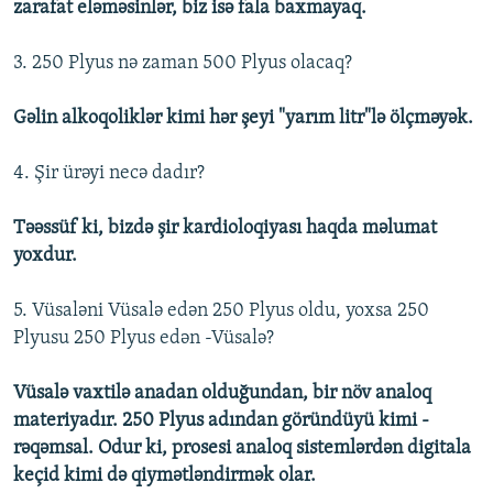
zarafat eləməsinlər, biz isə fala baxmayaq.
3. 250 Plyus nə zaman 500 Plyus olacaq?
Gəlin alkoqoliklər kimi hər şeyi "yarım litr"lə ölçməyək.
4. Şir ürəyi necə dadır?
Təəssüf ki, bizdə şir kardioloqiyası haqda məlumat
yoxdur.
5. Vüsaləni Vüsalə edən 250 Plyus oldu, yoxsa 250
Plyusu 250 Plyus edən -Vüsalə?
Vüsalə vaxtilə anadan olduğundan, bir növ analoq
materiyadır. 250 Plyus adından göründüyü kimi -
rəqəmsal. Odur ki, prosesi analoq sistemlərdən digitala
keçid kimi də qiymətləndirmək olar.