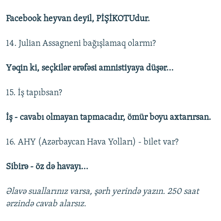
Facebook heyvan deyil, PİŞİKOTUdur.
14. Julian Assagneni bağışlamaq olarmı?
Yəqin ki, seçkilər ərəfəsi amnistiyaya düşər...
15. İş tapıbsan?
İş - cavabı olmayan tapmacadır, ömür boyu axtarırsan.
16. AHY (Azərbaycan Hava Yolları) - bilet var?
Sibirə - öz də havayı...
Əlavə suallarınız varsa, şərh yerində yazın. 250 saat
ərzində cavab alarsız.