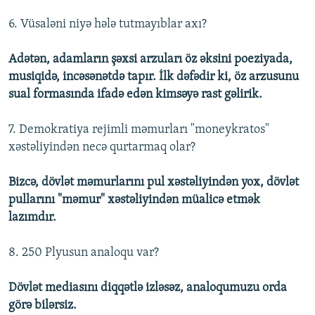
6. Vüsaləni niyə hələ tutmayıblar axı?
Adətən, adamların şəxsi arzuları öz əksini poeziyada,
musiqidə, incəsənətdə tapır. İlk dəfədir ki, öz arzusunu
sual formasında ifadə edən kimsəyə rast gəlirik.
7. Demokratiya rejimli məmurları "moneykratos"
xəstəliyindən necə qurtarmaq olar?
Bizcə, dövlət məmurlarını pul xəstəliyindən yox, dövlət
pullarını "məmur" xəstəliyindən müalicə etmək
lazımdır.
8. 250 Plyusun analoqu var?
Dövlət mediasını diqqətlə izləsəz, analoqumuzu orda
görə bilərsiz.