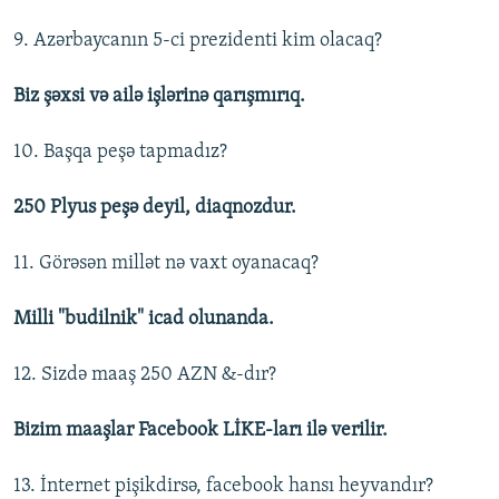
9. Azərbaycanın 5-ci prezidenti kim olacaq?
Biz şəxsi və ailə işlərinə qarışmırıq.
10. Başqa peşə tapmadız?
250 Plyus peşə deyil, diaqnozdur.
11. Görəsən millət nə vaxt oyanacaq?
Milli "budilnik" icad olunanda.
12. Sizdə maaş 250 AZN &-dır?
Bizim maaşlar Facebook LİKE-ları ilə verilir.
13. İnternet pişikdirsə, facebook hansı heyvandır?