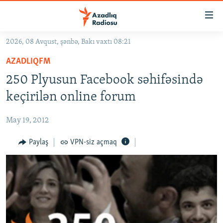
Keçid
linkləri
Əsas
2026, 08 Avqust, şənbə, Bakı vaxtı 08:21
məzmuna
GÜNDƏM
AZADLIQFM
qayıt
#İZAHLA
Əsas
250 Plyusun Facebook səhifəsində
KORRUPSIOMETR
naviqasiyaya
keçirilən online forum
qayıt
#ƏSLINDƏ
Axtarışa
May 19, 2012
FƏRQƏ BAX
keç
QANUNI DOĞRU
Paylaş
VPN-siz açmaq
ARAŞDIRMA
MULTIMEDIA
RADIO ARXIV
VIDEO
HAQQIMIZDA
FOTOQALEREYA
OXU ZALI