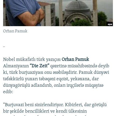
İNFOQRAFIKA
AZƏRBAYCAN ƏDƏBIYYATI KITABXANASI
MISSIYAMIZ
BIZI IZLƏ
KARIKATURA
İSLAM VƏ DEMOKRATIYA
PEŞƏ ETIKASI VƏ JURNALISTIKA STANDARTLARIMIZ
İZ - MƏDƏNIYYƏT PROQRAMI
MATERIALLARIMIZDAN ISTIFADƏ
Orhan Pamuk
AZADLIQRADIOSU MOBIL TELEFONUNUZDA
RFE/RL-in bütün saytları
BIZIMLƏ ƏLAQƏ
-
XƏBƏR BÜLLETENLƏRIMIZ
Nobel mükafatlı türk yazıçısı
Orhan Pamuk
Almaniyanın
“Die Zeit”
qəzetinə müsahibəsində deyib
ki, türk burjuaziyası onu əsəbiləşdirir. Pamuk dünyəvi
təfəkkürlü yuxarı təbəqəni eqoist, yekəxana, dar
dünyagörüşlü adlandırıb, onları irqçilərlə müqayisə
edib:
“Burjuvazi beni sinirlendiriyor. Kibirleri, dar görüşlü
bir şekilde bencillikleri ve kendi ülkesinin