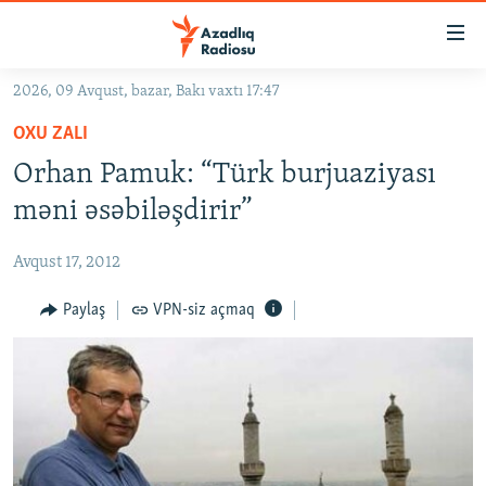
Keçid
linkləri
Əsas
2026, 09 Avqust, bazar, Bakı vaxtı 17:47
məzmuna
GÜNDƏM
OXU ZALI
qayıt
#İZAHLA
Əsas
Orhan Pamuk: “Türk burjuaziyası
KORRUPSIOMETR
naviqasiyaya
məni əsəbiləşdirir”
qayıt
#ƏSLINDƏ
Axtarışa
Avqust 17, 2012
FƏRQƏ BAX
keç
QANUNI DOĞRU
Paylaş
VPN-siz açmaq
ARAŞDIRMA
MULTIMEDIA
RADIO ARXIV
VIDEO
HAQQIMIZDA
FOTOQALEREYA
OXU ZALI