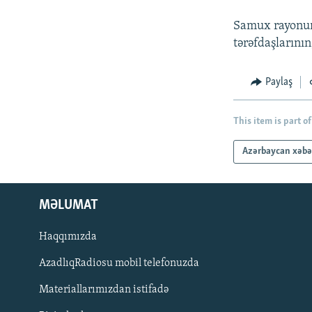
İNFOQRAFIKA
AZƏRBAYCAN ƏDƏBIYYATI KITABXANASI
MISSIYAMIZ
Samux rayonun
KARIKATURA
İSLAM VƏ DEMOKRATIYA
PEŞƏ ETIKASI VƏ JURNALISTIKA
STANDARTLARIMIZ
tərəfdaşlarının
İZ - MƏDƏNIYYƏT PROQRAMI
MATERIALLARIMIZDAN ISTIFADƏ
Paylaş
AZADLIQRADIOSU MOBIL TELEFONUNUZDA
BIZIMLƏ ƏLAQƏ
This item is part of
XƏBƏR BÜLLETENLƏRIMIZ
Azərbaycan xəbə
MƏLUMAT
Haqqımızda
AzadlıqRadiosu mobil telefonuzda
Materiallarımızdan istifadə
BIZI IZLƏ