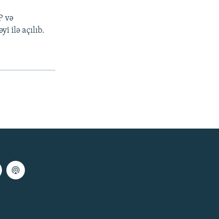
P və
i ilə açılıb.