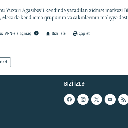
u Yuxarı Ağasıbəyli kəndində yaradılan xidmət mərkəzi B
, eləcə də kənd icma qrupunun və sakinlərinin maliyyə dəstəy
VPN-siz açmaq
Bizi izlə
Çap et
rləri
BIZI IZLƏ