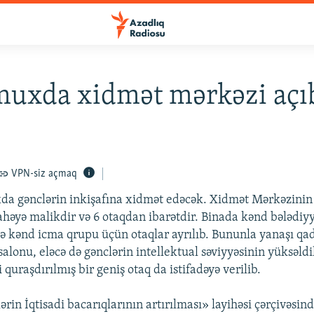
muxda xidmət mərkəzi açı
VPN-siz açmaq
a gənclərin inkişafına xidmət edəcək. Xidmət Mərkəzinin 
həyə malikdir və 6 otaqdan ibarətdir. Binada kənd bələdiyyə
 kənd icma qrupu üçün otaqlar ayrılıb. Bununla yanaşı qadı
salonu, eləcə də gənclərin intellektual səviyyəsinin yüksəld
quraşdırılmış bir geniş otaq da istifadəyə verilib.
in İqtisadi bacarıqlarının artırılması» layihəsi çərçivəsind