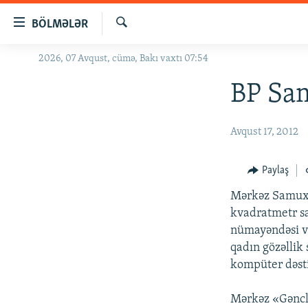
Keçid
BÖLMƏLƏR
linkləri
Axtar
Əsas
2026, 07 Avqust, cümə, Bakı vaxtı 07:54
GÜNDƏM
məzmuna
#İZAHLA
BP Sa
qayıt
Əsas
KORRUPSIOMETR
naviqasiyaya
Avqust 17, 2012
#ƏSLINDƏ
qayıt
Axtarışa
FƏRQƏ BAX
Paylaş
keç
QANUNI DOĞRU
Mərkəz Samuxd
ARAŞDIRMA
kvadratmetr sa
nümayəndəsi və
MULTIMEDIA
qadın gözəllik 
RADIO ARXIV
VIDEO
kompüter dəsti 
HAQQIMIZDA
FOTOQALEREYA
OXU ZALI
Mərkəz «Gənclər