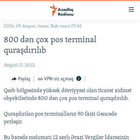
Keçid
linkləri
Əsas
2026, 09 Avqust, bazar, Bakı vaxtı 07:45
məzmuna
GÜNDƏM
800 dən çox pos terminal
qayıt
#İZAHLA
Əsas
quraşdırılıb
KORRUPSIOMETR
naviqasiyaya
qayıt
Avqust 17, 2012
#ƏSLINDƏ
Axtarışa
FƏRQƏ BAX
Paylaş
VPN-siz açmaq
keç
QANUNI DOĞRU
Qərb bölgəsində yüksək dövriyyəsi olan ticarət xidmət
obyektlərində 800 dən çox pos terminal quraşdırılıb.
ARAŞDIRMA
MULTIMEDIA
Quraşdırılan pos terminalların 90 faizi Gəncədə
yerləşir.
RADIO ARXIV
VIDEO
HAQQIMIZDA
FOTOQALEREYA
OXU ZALI
Bu barədə məlumatı 12 saylı Ərazi Vergilər İdarəsinin