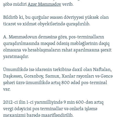
şöbə müdiri
Azər Məmmədov
verib.
İNFOQRAFIKA
AZƏRBAYCAN ƏDƏBIYYATI KITABXANASI
MISSIYAMIZ
BIZI IZLƏ
KARIKATURA
İSLAM VƏ DEMOKRATIYA
PEŞƏ ETIKASI VƏ JURNALISTIKA STANDARTLARIMIZ
Bildirib ki, bu qurğular əsasən dövriyyəsi yüksək olan
ticarət və xidmət obyektlərində quraşdırılıb.
İZ - MƏDƏNIYYƏT PROQRAMI
MATERIALLARIMIZDAN ISTIFADƏ
AZADLIQRADIOSU MOBIL TELEFONUNUZDA
RFE/RL-in bütün saytları
A. Məmmədovun deməsinə görə, pos-terminalların
BIZIMLƏ ƏLAQƏ
quraşdırılmasında məqsəd ödəniş məbləğlərinin dəqiq
olmasına və hesablaşmaların rahat aparılmasına şərait
XƏBƏR BÜLLETENLƏRIMIZ
yaratmaqdır.
Ümumilikdə isə idarənin tərkibinə daxil olan Naftalan,
Daşkəsən, Goranboy, Samux, Xanlar rayonları və Gəncə
şəhəri üzrə ümumilikdə artıq 800 ədəd pos-terminal
var.
2012-ci ilin 1-ci yarımilliyində 9 min 600-dən artıq
vergi ödəyicisi pos terminallar və onlarla işləmə
mexanizmi barədə maarifləndirilib.