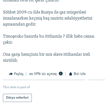
olmadan belə bir qərar çıxarıb.
İNFOQRAFIKA
AZƏRBAYCAN ƏDƏBIYYATI KITABXANASI
MISSIYAMIZ
BIZI IZLƏ
Söhbət 2009-cu ildə Rusiya ilə qaz müqaviləsi
KARIKATURA
İSLAM VƏ DEMOKRATIYA
PEŞƏ ETIKASI VƏ JURNALISTIKA STANDARTLARIMIZ
imzalanarkən keçmiş baş nazirin səlahiyyətlərini
İZ - MƏDƏNIYYƏT PROQRAMI
MATERIALLARIMIZDAN ISTIFADƏ
aşmasından gedir.
AZADLIQRADIOSU MOBIL TELEFONUNUZDA
RFE/RL-in bütün saytları
Timoşenko hazırda bu ittihamla 7 illik həbs cəzası
BIZIMLƏ ƏLAQƏ
çəkir.
XƏBƏR BÜLLETENLƏRIMIZ
Ona qarşı həmçinin bir sıra əlavə ittihamlar irəli
sürülüb.
Paylaş
VPN-siz açmaq
Bizi izlə
This item is part of
Dünya xəbərləri