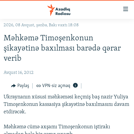
Keçid
linkləri
Əsas
2026, 08 Avqust, şənbə, Bakı vaxtı 18:08
məzmuna
GÜNDƏM
Məhkəmə Timoşenkonun
qayıt
#İZAHLA
Əsas
şikayətinə baxılması barədə qərar
KORRUPSIOMETR
naviqasiyaya
verib
qayıt
#ƏSLINDƏ
Axtarışa
Avqust 16, 2012
FƏRQƏ BAX
keç
QANUNI DOĞRU
Paylaş
VPN-siz açmaq
ARAŞDIRMA
Ukraynanın xüsusi məhkəməsi keçmiş baş nazir Yuliya
Timoşenkonun kassasiya şikayətinə baxılmasını davam
MULTIMEDIA
etdirəcək.
RADIO ARXIV
VIDEO
Məhkəmə cümə axşamı Timoşenkonun iştirakı
HAQQIMIZDA
FOTOQALEREYA
OXU ZALI