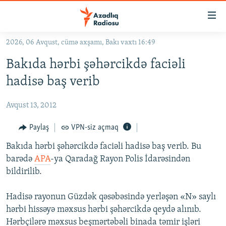
Keçid
linkləri
Əsas
2026, 06 Avqust, cümə axşamı, Bakı vaxtı 16:49
məzmuna
GÜNDƏM
Bakıda hərbi şəhərcikdə faciəli
qayıt
#İZAHLA
Əsas
hadisə baş verib
KORRUPSIOMETR
naviqasiyaya
qayıt
Avqust 13, 2012
#ƏSLINDƏ
Axtarışa
FƏRQƏ BAX
Paylaş
VPN-siz açmaq
keç
QANUNI DOĞRU
Bakıda hərbi şəhərcikdə faciəli hadisə baş verib. Bu
barədə
APA
-ya Qaradağ Rayon Polis İdarəsindən
ARAŞDIRMA
bildirilib.
MULTIMEDIA
Hadisə rayonun Güzdək qəsəbəsində yerləşən «N» saylı
RADIO ARXIV
VIDEO
hərbi hissəyə məxsus hərbi şəhərcikdə qeydə alınıb.
HAQQIMIZDA
FOTOQALEREYA
OXU ZALI
Hərbçilərə məxsus beşmərtəbəli binada təmir işləri