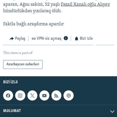
aparan, Ağsu sakini, 52 yaşlı
Fəzail Xanalı oğlu Alıyev
İNFOQRAFIKA
AZƏRBAYCAN ƏDƏBIYYATI KITABXANASI
MISSIYAMIZ
BIZI IZLƏ
hündürlükdən yıxılaraq ölüb.
KARIKATURA
İSLAM VƏ DEMOKRATIYA
PEŞƏ ETIKASI VƏ JURNALISTIKA STANDARTLARIMIZ
Faktla bağlı araşdırma aparılır
İZ - MƏDƏNIYYƏT PROQRAMI
MATERIALLARIMIZDAN ISTIFADƏ
AZADLIQRADIOSU MOBIL TELEFONUNUZDA
RFE/RL-in bütün saytları
Paylaş
VPN-siz açmaq
Bizi izlə
BIZIMLƏ ƏLAQƏ
XƏBƏR BÜLLETENLƏRIMIZ
This item is part of
Azərbaycan xəbərləri
BIZI IZLƏ
MƏLUMAT