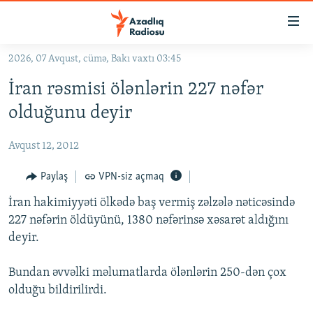
Keçid
linkləri
Əsas
2026, 07 Avqust, cümə, Bakı vaxtı 03:45
məzmuna
GÜNDƏM
İran rəsmisi ölənlərin 227 nəfər
qayıt
#İZAHLA
Əsas
olduğunu deyir
KORRUPSIOMETR
naviqasiyaya
qayıt
Avqust 12, 2012
#ƏSLINDƏ
Axtarışa
FƏRQƏ BAX
Paylaş
VPN-siz açmaq
keç
QANUNI DOĞRU
İran hakimiyyəti ölkədə baş vermiş zəlzələ nəticəsində
227 nəfərin öldüyünü, 1380 nəfərinsə xəsarət aldığını
ARAŞDIRMA
deyir.
MULTIMEDIA
Bundan əvvəlki məlumatlarda ölənlərin 250-dən çox
RADIO ARXIV
VIDEO
olduğu bildirilirdi.
HAQQIMIZDA
FOTOQALEREYA
OXU ZALI