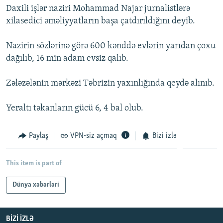
Daxili işlər naziri Mohammad Najar jurnalistlərə
İNFOQRAFIKA
AZƏRBAYCAN ƏDƏBIYYATI KITABXANASI
MISSIYAMIZ
BIZI IZLƏ
xilasedici əməliyyatların başa çatdırıldığını deyib.
KARIKATURA
İSLAM VƏ DEMOKRATIYA
PEŞƏ ETIKASI VƏ JURNALISTIKA STANDARTLARIMIZ
Nazirin sözlərinə görə 600 kənddə evlərin yarıdan çoxu
İZ - MƏDƏNIYYƏT PROQRAMI
MATERIALLARIMIZDAN ISTIFADƏ
dağılıb, 16 min adam evsiz qalıb.
AZADLIQRADIOSU MOBIL TELEFONUNUZDA
RFE/RL-in bütün saytları
BIZIMLƏ ƏLAQƏ
Zələzələnin mərkəzi Təbrizin yaxınlığında qeydə alınıb.
XƏBƏR BÜLLETENLƏRIMIZ
Yeraltı təkanların gücü 6, 4 bal olub.
Paylaş
VPN-siz açmaq
Bizi izlə
This item is part of
Dünya xəbərləri
BIZI IZLƏ