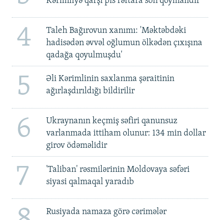
Kərimliyə qarşı pis rəftara son qoymalıdır
4
Taleh Bağırovun xanımı: 'Məktəbdəki
hadisədən əvvəl oğlumun ölkədən çıxışına
qadağa qoyulmuşdu'
5
Əli Kərimlinin saxlanma şəraitinin
ağırlaşdırıldığı bildirilir
6
Ukraynanın keçmiş səfiri qanunsuz
varlanmada ittiham olunur: 134 min dollar
girov ödəməlidir
7
'Taliban' rəsmilərinin Moldovaya səfəri
siyasi qalmaqal yaradıb
8
Rusiyada namaza görə cərimələr