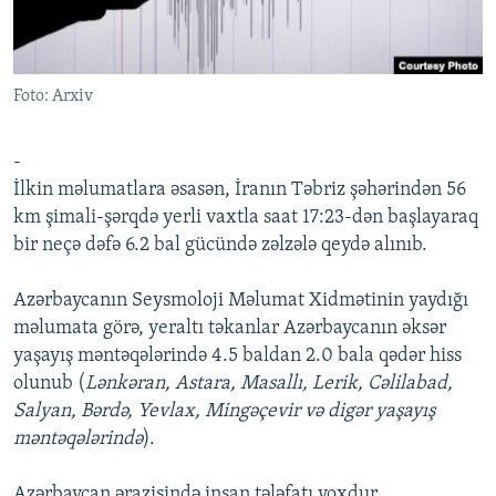
İNFOQRAFIKA
AZƏRBAYCAN ƏDƏBIYYATI KITABXANASI
MISSIYAMIZ
BIZI IZLƏ
KARIKATURA
İSLAM VƏ DEMOKRATIYA
PEŞƏ ETIKASI VƏ JURNALISTIKA STANDARTLARIMIZ
Foto: Arxiv
İZ - MƏDƏNIYYƏT PROQRAMI
MATERIALLARIMIZDAN ISTIFADƏ
AZADLIQRADIOSU MOBIL TELEFONUNUZDA
RFE/RL-in bütün saytları
-
BIZIMLƏ ƏLAQƏ
İlkin məlumatlara əsasən, İranın Təbriz şəhərindən 56
km şimali-şərqdə yerli vaxtla saat 17:23-dən başlayaraq
XƏBƏR BÜLLETENLƏRIMIZ
bir neçə dəfə 6.2 bal gücündə zəlzələ qeydə alınıb.
Azərbaycanın Seysmoloji Məlumat Xidmətinin yaydığı
məlumata görə, yeraltı təkanlar Azərbaycanın əksər
yaşayış məntəqələrində 4.5 baldan 2.0 bala qədər hiss
olunub (
Lənkəran, Astara, Masallı, Lerik, Cəlilabad,
Salyan, Bərdə, Yevlax, Mingəçevir və digər yaşayış
məntəqələrində
).
Azərbaycan ərazisində insan tələfatı yoxdur.