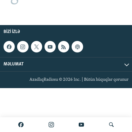
BIZI IZLƏ
MƏLUMAT
AzadlıqRadiosu © 2026 Inc. | Bütün hüquqlar qorunur