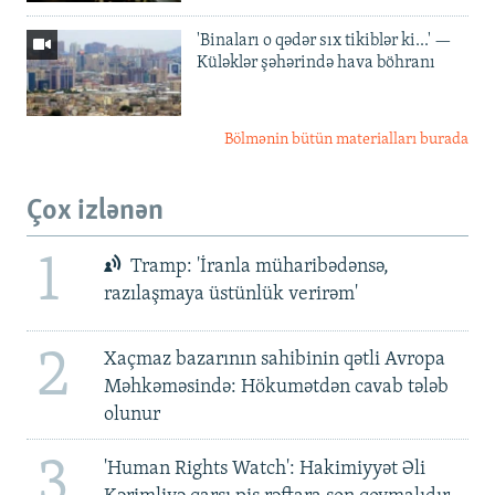
'Binaları o qədər sıx tikiblər ki...' —
Küləklər şəhərində hava böhranı
Bölmənin bütün materialları burada
Çox izlənən
1
Tramp: 'İranla müharibədənsə,
razılaşmaya üstünlük verirəm'
2
Xaçmaz bazarının sahibinin qətli Avropa
Məhkəməsində: Hökumətdən cavab tələb
olunur
3
'Human Rights Watch': Hakimiyyət Əli