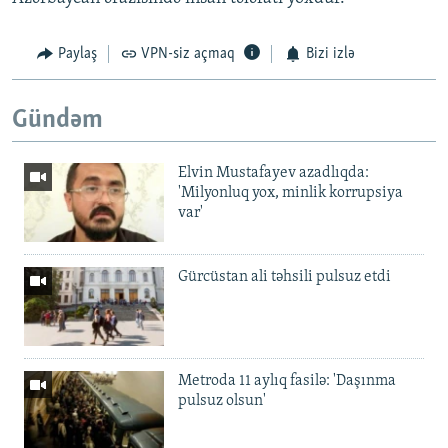
Paylaş
VPN-siz açmaq
Bizi izlə
Gündəm
Elvin Mustafayev azadlıqda:
'Milyonluq yox, minlik korrupsiya
var'
Gürcüstan ali təhsili pulsuz etdi
Metroda 11 aylıq fasilə: 'Daşınma
pulsuz olsun'