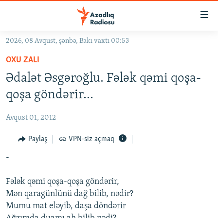
Keçid
linkləri
Əsas
2026, 08 Avqust, şənbə, Bakı vaxtı 00:53
məzmuna
GÜNDƏM
OXU ZALI
qayıt
#İZAHLA
Əsas
Ədalət Əsgəroğlu. Fələk qəmi qoşa-
KORRUPSIOMETR
naviqasiyaya
qoşa göndərir...
qayıt
#ƏSLINDƏ
Axtarışa
Avqust 01, 2012
FƏRQƏ BAX
keç
QANUNI DOĞRU
Paylaş
VPN-siz açmaq
ARAŞDIRMA
-
MULTIMEDIA
Fələk qəmi qoşa-qoşa göndərir,
RADIO ARXIV
VIDEO
Mən qaragünlünü dağ bilib, nədir?
Mumu mat eləyib, daşa döndərir
HAQQIMIZDA
FOTOQALEREYA
OXU ZALI