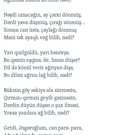
Ağzımda duamı ah bilib nədi?
İNFOQRAFIKA
AZƏRBAYCAN ƏDƏBIYYATI KITABXANASI
MISSIYAMIZ
BIZI IZLƏ
Nəydi umacağın, ay çərxi dönmüş,
KARIKATURA
İSLAM VƏ DEMOKRATIYA
PEŞƏ ETIKASI VƏ JURNALISTIKA STANDARTLARIMIZ
Dərdi yava düşmüş, çırağı sönmüş...
İZ - MƏDƏNIYYƏT PROQRAMI
MATERIALLARIMIZDAN ISTIFADƏ
Sonası can üstə, çaylağı donmuş
Məni tək ayaqlı vağ bilib, nədi?
AZADLIQRADIOSU MOBIL TELEFONUNUZDA
RFE/RL-in bütün saytları
BIZIMLƏ ƏLAQƏ
Yarı qızılgüldü, yarı bənövşə,
Bu qəmin eşqinə, de, hansı düşər?
XƏBƏR BÜLLETENLƏRIMIZ
Dil də könül verir ağrıyan dişə,
Bu dilsiz ağrını lağ bilib, nədi?
Büksün göy əskiyə ala sürməsin,
Qırmızı-qırmızı geyib gəzməsin.
Dərdin düyün düşən o şux ilməsi,
Yoxsa yazılanı ağ bilib, nədi?
Getdi, Əsgəroğlum, can para-para,