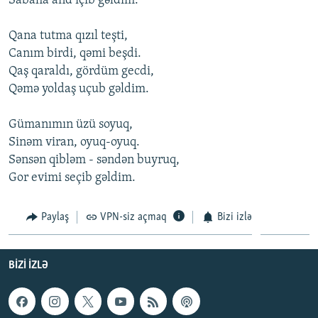
Sabaha and içib gəldim.
İNFOQRAFIKA
AZƏRBAYCAN ƏDƏBIYYATI KITABXANASI
MISSIYAMIZ
BIZI IZLƏ
Qana tutma qızıl teşti,
KARIKATURA
İSLAM VƏ DEMOKRATIYA
PEŞƏ ETIKASI VƏ JURNALISTIKA STANDARTLARIMIZ
Canım birdi, qəmi beşdi.
İZ - MƏDƏNIYYƏT PROQRAMI
MATERIALLARIMIZDAN ISTIFADƏ
Qaş qaraldı, gördüm gecdi,
Qəmə yoldaş uçub gəldim.
AZADLIQRADIOSU MOBIL TELEFONUNUZDA
RFE/RL-in bütün saytları
BIZIMLƏ ƏLAQƏ
Gümanımın üzü soyuq,
Sinəm viran, oyuq-oyuq.
XƏBƏR BÜLLETENLƏRIMIZ
Sənsən qibləm - səndən buyruq,
Gor evimi seçib gəldim.
Paylaş
VPN-siz açmaq
Bizi izlə
BIZI IZLƏ