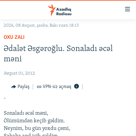
Keçid
linkləri
Əsas
2026, 08 Avqust, şənbə, Bakı vaxtı 18:13
məzmuna
GÜNDƏM
OXU ZALI
qayıt
#İZAHLA
Əsas
Ədalət Əsgəroğlu. Sonaladı əcəl
KORRUPSIOMETR
naviqasiyaya
məni
qayıt
#ƏSLINDƏ
Axtarışa
Avqust 01, 2012
FƏRQƏ BAX
keç
QANUNI DOĞRU
Paylaş
VPN-siz açmaq
ARAŞDIRMA
-
MULTIMEDIA
Sonaladı əcəl məni,
RADIO ARXIV
VIDEO
Ölümümdən keçib gəldim.
Neynim, bu gün yoxdu çəmi,
HAQQIMIZDA
FOTOQALEREYA
OXU ZALI