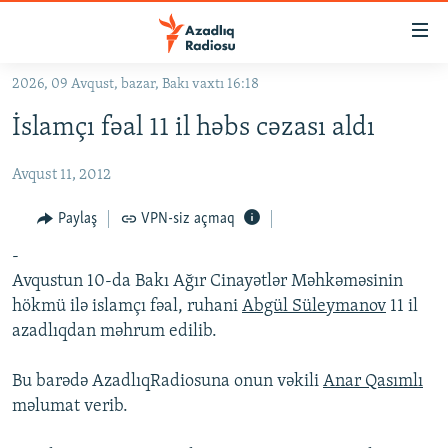
Keçid
linkləri
Əsas
2026, 09 Avqust, bazar, Bakı vaxtı 16:18
məzmuna
GÜNDƏM
İslamçı fəal 11 il həbs cəzası aldı
qayıt
#İZAHLA
Əsas
Avqust 11, 2012
KORRUPSIOMETR
naviqasiyaya
qayıt
#ƏSLINDƏ
Paylaş
VPN-siz açmaq
Axtarışa
FƏRQƏ BAX
keç
-
Avqustun 10-da Bakı Ağır Cinayətlər Məhkəməsinin
QANUNI DOĞRU
hökmü ilə islamçı fəal, ruhani
Abgül Süleymanov
11 il
ARAŞDIRMA
azadlıqdan məhrum edilib.
MULTIMEDIA
Bu barədə AzadlıqRadiosuna onun vəkili
Anar Qasımlı
RADIO ARXIV
VIDEO
məlumat verib.
HAQQIMIZDA
FOTOQALEREYA
OXU ZALI