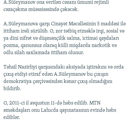
A.Süleymanov ona verilən cəzanı ümumi rejimli
İNFOQRAFIKA
AZƏRBAYCAN ƏDƏBIYYATI KITABXANASI
MISSIYAMIZ
cəzaçəkmə müəssisəsində çəkəcək.
BIZI IZLƏ
KARIKATURA
İSLAM VƏ DEMOKRATIYA
PEŞƏ ETIKASI VƏ JURNALISTIKA STANDARTLARIMIZ
A.Süleymanova qarşı Cinayət Məcəlləsinin 5 maddəsi ilə
İZ - MƏDƏNIYYƏT PROQRAMI
MATERIALLARIMIZDAN ISTIFADƏ
ittiham irəli sürülüb. O, zor tətbiq etməklə irqi, sosial və
AZADLIQRADIOSU MOBIL TELEFONUNUZDA
RFE/RL-in bütün saytları
ya dini nifrət və düşmənçilik salma, ictimai qaydaları
pozma, qanunsuz olaraq külli miqdarda narkotik və
BIZIMLƏ ƏLAQƏ
odlu silah saxlamada ittiham olunur.
XƏBƏR BÜLLETENLƏRIMIZ
Təhsil Nazirliyi qarşısındakı aksiyada iştirakını və orda
çıxış etdiyi etiraf edən A.Süleymanov bu çıxışın
demokratiya çərçivəsindən kənar çıxış olmadığını
bildirib.
O, 2011-ci il avqustun 11-də həbs edilib. MTN
əməkdaşları onu Lahıcda qayınatasının evində həbs
ediblər.