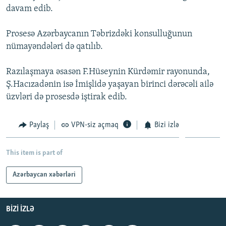
davam edib.
İNFOQRAFIKA
AZƏRBAYCAN ƏDƏBIYYATI KITABXANASI
MISSIYAMIZ
BIZI IZLƏ
KARIKATURA
İSLAM VƏ DEMOKRATIYA
PEŞƏ ETIKASI VƏ JURNALISTIKA STANDARTLARIMIZ
Prosesə Azərbaycanın Təbrizdəki konsulluğunun
nümayəndələri də qatılıb.
İZ - MƏDƏNIYYƏT PROQRAMI
MATERIALLARIMIZDAN ISTIFADƏ
AZADLIQRADIOSU MOBIL TELEFONUNUZDA
RFE/RL-in bütün saytları
Razılaşmaya əsasən F.Hüseynin Kürdəmir rayonunda,
BIZIMLƏ ƏLAQƏ
Ş.Hacızadənin isə İmişlidə yaşayan birinci dərəcəli ailə
üzvləri də prosesdə iştirak edib.
XƏBƏR BÜLLETENLƏRIMIZ
Paylaş
VPN-siz açmaq
Bizi izlə
This item is part of
Azərbaycan xəbərləri
BIZI IZLƏ