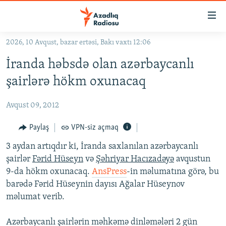
Keçid
linkləri
Əsas
2026, 10 Avqust, bazar ertəsi, Bakı vaxtı 12:06
məzmuna
GÜNDƏM
İranda həbsdə olan azərbaycanlı
qayıt
#İZAHLA
Əsas
şairlərə hökm oxunacaq
KORRUPSIOMETR
naviqasiyaya
qayıt
Avqust 09, 2012
#ƏSLINDƏ
Axtarışa
FƏRQƏ BAX
Paylaş
VPN-siz açmaq
keç
QANUNI DOĞRU
3 aydan artıqdır ki, İranda saxlanılan azərbaycanlı
şairlər
Fərid Hüseyn
və
Şəhriyar Hacızadəyə
avqustun
ARAŞDIRMA
9-da hökm oxunacaq.
AnsPress
-in məlumatına görə, bu
MULTIMEDIA
barədə Fərid Hüseynin dayısı Ağalar Hüseynov
məlumat verib.
RADIO ARXIV
VIDEO
HAQQIMIZDA
FOTOQALEREYA
OXU ZALI
Azərbaycanlı şairlərin məhkəmə dinləmələri 2 gün