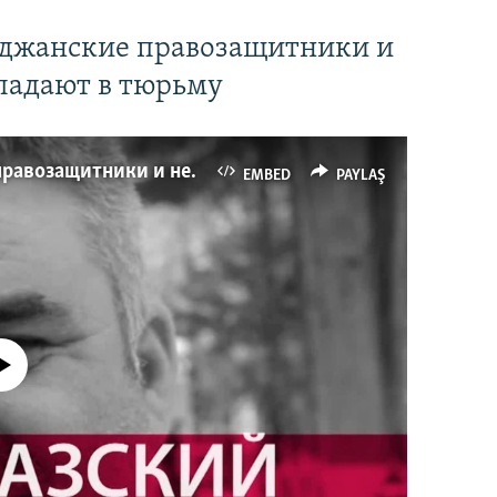
йджанские правозащитники и
падают в тюрьму
Имидж – все. Почему азербайджанские правозащитники и независимые журналисты попадают в тюрьму
EMBED
PAYLAŞ
currently available