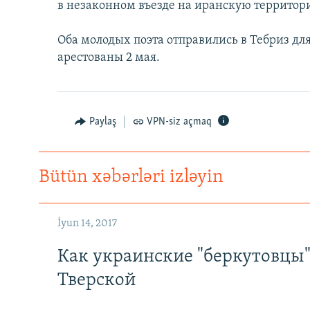
в незаконном въезде на иранскую территор
Оба молодых поэта отправились в Тебриз для
арестованы 2 мая.
Paylaş
VPN-siz açmaq
Bütün xəbərləri izləyin
İyun 14, 2017
Как украинские "беркутовцы
Тверской