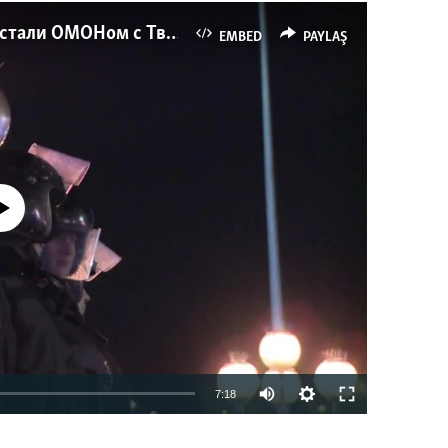
Как украинские "беркутовцы" с Майдана стали ОМОНом с Тверской
EMBED
PAYLAŞ
currently available
7:18