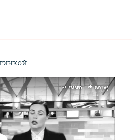
EMBED
PAYLAŞ
ртинкой
EMBED
PAYLAŞ