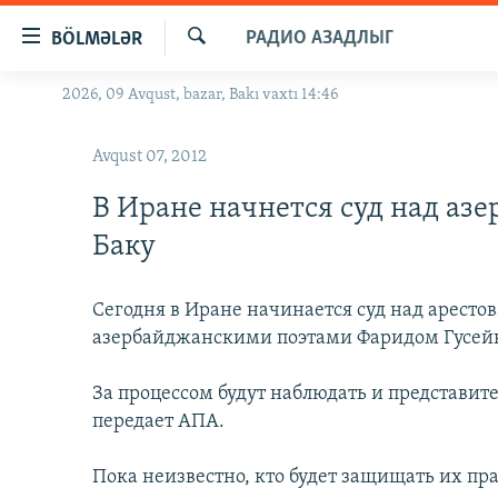
Keçid
РАДИО АЗАДЛЫГ
BÖLMƏLƏR
linkləri
Axtar
Əsas
2026, 09 Avqust, bazar, Bakı vaxtı 14:46
GÜNDƏM
məzmuna
#İZAHLA
qayıt
Avqust 07, 2012
Əsas
KORRUPSIOMETR
naviqasiyaya
В Иране начнется суд над аз
#ƏSLINDƏ
qayıt
Баку
Axtarışa
FƏRQƏ BAX
keç
QANUNI DOĞRU
Сегодня в Иране начинается суд над аресто
азербайджанскими поэтами Фаридом Гусей
ARAŞDIRMA
MULTIMEDIA
За процессом будут наблюдать и представит
RADIO ARXIV
передает АПА.
VIDEO
HAQQIMIZDA
FOTOQALEREYA
OXU ZALI
Пока неизвестно, кто будет защищать их пр