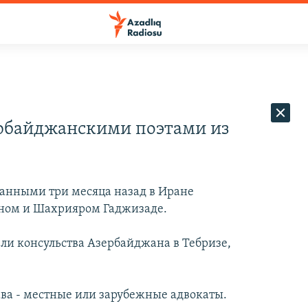
ербайджанскими поэтами из
ванными три месяца назад в Иране
ном и Шахрияром Гаджизаде.
ели консульства Азербайджана в Тебризе,
ава - местные или зарубежные адвокаты.