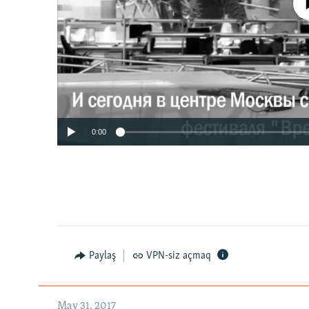
No media source 
0:00
Paylaş
VPN-siz açmaq
May 31, 2017