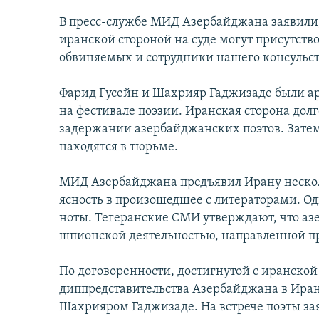
İNFOQRAFIKA
AZƏRBAYCAN ƏDƏBIYYATI KITABXANASI
MISSIYAMIZ
В пресс-службе МИД Азербайджана заявили,
KARIKATURA
İSLAM VƏ DEMOKRATIYA
PEŞƏ ETIKASI VƏ JURNALISTIKA
иранской стороной на суде могут присутств
STANDARTLARIMIZ
İZ - MƏDƏNIYYƏT PROQRAMI
обвиняемых и сотрудники нашего консульст
MATERIALLARIMIZDAN ISTIFADƏ
Фарид Гусейн и Шахрияр Гаджизаде были аре
AZADLIQRADIOSU MOBIL TELEFONUNUZDA
на фестивале поэзии. Иранская сторона долг
BIZIMLƏ ƏLAQƏ
задержании азербайджанских поэтов. Затем
XƏBƏR BÜLLETENLƏRIMIZ
находятся в тюрьме.
МИД Азербайджана предъявил Ирану нескол
ясность в произошедшее с литераторами. Од
ноты. Тегеранские СМИ утверждают, что а
шпионской деятельностью, направленной п
По договоренности, достигнутой с иранской
диппредставительства Азербайджана в Иран
Шахрияром Гаджизаде. На встрече поэты за