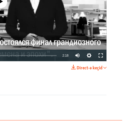
currently available
2:18
Direct-ə keçid
EMBED
PAYLAŞ