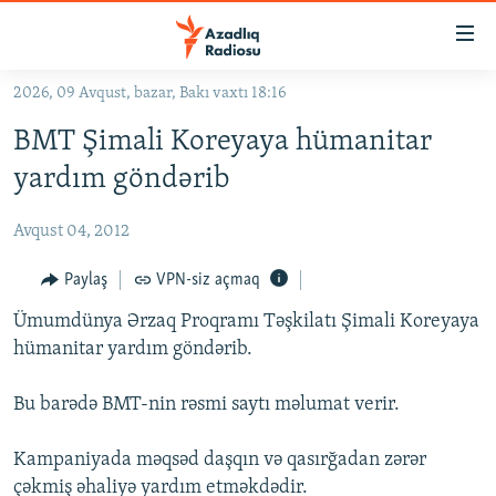
Keçid
linkləri
Əsas
2026, 09 Avqust, bazar, Bakı vaxtı 18:16
məzmuna
GÜNDƏM
BMT Şimali Koreyaya hümanitar
qayıt
#İZAHLA
Əsas
yardım göndərib
KORRUPSIOMETR
naviqasiyaya
qayıt
Avqust 04, 2012
#ƏSLINDƏ
Axtarışa
FƏRQƏ BAX
Paylaş
VPN-siz açmaq
keç
QANUNI DOĞRU
Ümumdünya Ərzaq Proqramı Təşkilatı Şimali Koreyaya
hümanitar yardım göndərib.
ARAŞDIRMA
MULTIMEDIA
Bu barədə BMT-nin rəsmi saytı məlumat verir.
RADIO ARXIV
VIDEO
Kampaniyada məqsəd daşqın və qasırğadan zərər
HAQQIMIZDA
FOTOQALEREYA
OXU ZALI
çəkmiş əhaliyə yardım etməkdədir.