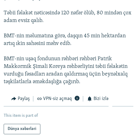
İNFOQRAFIKA
AZƏRBAYCAN ƏDƏBIYYATI KITABXANASI
MISSIYAMIZ
BIZI IZLƏ
Təbii fəlakət nəticəsində 120 nəfər ölüb, 80 mindən çox
KARIKATURA
İSLAM VƏ DEMOKRATIYA
PEŞƏ ETIKASI VƏ JURNALISTIKA STANDARTLARIMIZ
adam evsiz qalıb.
İZ - MƏDƏNIYYƏT PROQRAMI
MATERIALLARIMIZDAN ISTIFADƏ
BMT-nin məlumatına görə, daşqın 45 min hektardan
AZADLIQRADIOSU MOBIL TELEFONUNUZDA
RFE/RL-in bütün saytları
artıq ıkin sahəsini məhv edib.
BIZIMLƏ ƏLAQƏ
BMT-nin uşaq fondunun rəhbəri rəhbəri Patrik
XƏBƏR BÜLLETENLƏRIMIZ
Makkormik Şimali Koreya rəhbərliyini təbii fəlakətin
vurduğu fəsadları aradan qaldırmaq üçün beynəlxalq
təşkilatlarla əməkdaşlığa çağırıb.
Paylaş
VPN-siz açmaq
Bizi izlə
This item is part of
Dünya xəbərləri