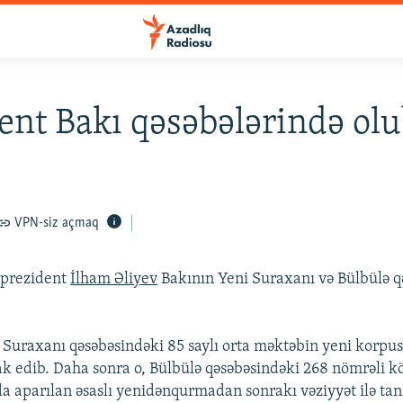
ent Bakı qəsəbələrində ol
VPN-siz açmaq
 prezident
İlham Əliyev
Bakının Yeni Suraxanı və Bülbülə q
 Suraxanı qəsəbəsindəki 85 saylı orta məktəbin yeni korp
rak edib. Daha sonra o, Bülbülə qəsəbəsindəki 268 nömrəli kö
a aparılan əsaslı yenidənqurmadan sonrakı vəziyyət ilə tanı