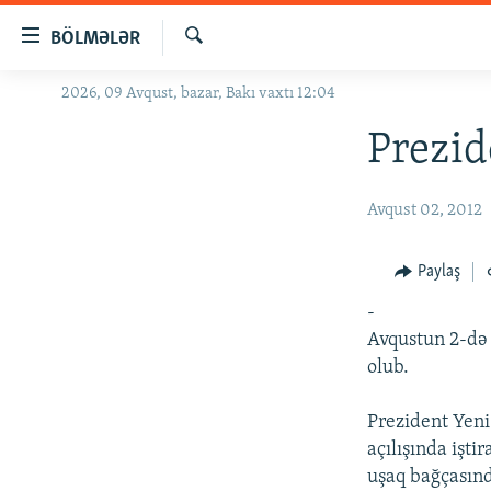
Keçid
BÖLMƏLƏR
linkləri
Axtar
Əsas
2026, 09 Avqust, bazar, Bakı vaxtı 12:04
GÜNDƏM
məzmuna
#İZAHLA
Prezid
qayıt
Əsas
KORRUPSIOMETR
naviqasiyaya
Avqust 02, 2012
#ƏSLINDƏ
qayıt
Axtarışa
FƏRQƏ BAX
Paylaş
keç
QANUNI DOĞRU
-
ARAŞDIRMA
Avqustun 2-də
olub.
MULTIMEDIA
RADIO ARXIV
VIDEO
Prezident Yeni
açılışında işti
HAQQIMIZDA
FOTOQALEREYA
OXU ZALI
uşaq bağçasınd