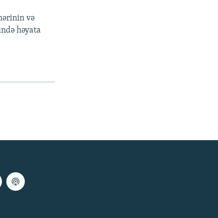
hərinin və
sində həyata