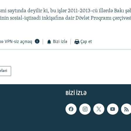
mi saytında deyilir ki, bu işlər 2011-2013-cü illərdə Bakı şə
nin sosial-iqtisadi inkişafına dair Dövlət Proqramı çərçivə
VPN-siz açmaq
Bizi izlə
Çap et
rləri
BIZI IZLƏ