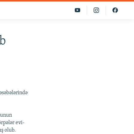
ub
əsəbələrində
usunun
rpələr evi-
ş olub.