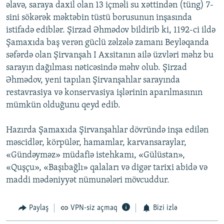
əlavə, saraya daxil olan 13 içməli su xəttindən (tüng) 7-
sini sökərək məktəbin tüstü borusunun inşasında
istifadə ediblər. Şirzad Əhmədov bildirib ki, 1192-ci ildə
Şamaxıda baş verən güclü zəlzələ zamanı Beyləqanda
səfərdə olan Şirvanşah I Axsitanın ailə üzvləri məhz bu
sarayın dağılması nəticəsində məhv olub. Şirzad
Əhmədov, yeni tapılan Şirvanşahlar sarayında
restavrasiya və konservasiya işlərinin aparılmasının
mümkün olduğunu qeyd edib.
Hazırda Şamaxıda Şirvanşahlar dövründə inşa edilən
məscidlər, körpülər, hamamlar, karvansaraylar,
«Gündəyməz» müdafiə istehkamı, «Gülüstan»,
«Quşçu», «Başıbağlı» qalaları və digər tarixi abidə və
maddi mədəniyyət nümunələri mövcuddur.
Paylaş
VPN-siz açmaq
Bizi izlə