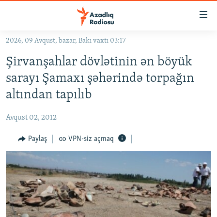
Keçid
linkləri
Əsas
2026, 09 Avqust, bazar, Bakı vaxtı 03:17
məzmuna
GÜNDƏM
Şirvanşahlar dövlətinin ən böyük
qayıt
#İZAHLA
Əsas
sarayı Şamaxı şəhərində torpağın
KORRUPSIOMETR
naviqasiyaya
altından tapılıb
qayıt
#ƏSLINDƏ
Axtarışa
Avqust 02, 2012
FƏRQƏ BAX
keç
QANUNI DOĞRU
Paylaş
VPN-siz açmaq
ARAŞDIRMA
MULTIMEDIA
RADIO ARXIV
VIDEO
HAQQIMIZDA
FOTOQALEREYA
OXU ZALI