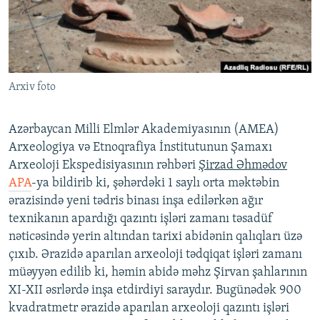
İNFOQRAFIKA
AZƏRBAYCAN ƏDƏBIYYATI KITABXANASI
MISSIYAMIZ
BIZI IZLƏ
KARIKATURA
İSLAM VƏ DEMOKRATIYA
PEŞƏ ETIKASI VƏ JURNALISTIKA STANDARTLARIMIZ
İZ - MƏDƏNIYYƏT PROQRAMI
MATERIALLARIMIZDAN ISTIFADƏ
Arxiv foto
AZADLIQRADIOSU MOBIL TELEFONUNUZDA
RFE/RL-in bütün saytları
BIZIMLƏ ƏLAQƏ
Azərbaycan Milli Elmlər Akademiyasının (AMEA)
XƏBƏR BÜLLETENLƏRIMIZ
Arxeologiya və Etnoqrafiya İnstitutunun Şamaxı
Arxeoloji Ekspedisiyasının rəhbəri
Şirzad Əhmədov
APA
-ya bildirib ki, şəhərdəki 1 saylı orta məktəbin
ərazisində yeni tədris binası inşa edilərkən ağır
texnikanın apardığı qazıntı işləri zamanı təsadüf
nəticəsində yerin altından tarixi abidənin qalıqları üzə
çıxıb. Ərazidə aparılan arxeoloji tədqiqat işləri zamanı
müəyyən edilib ki, həmin abidə məhz Şirvan şahlarının
XI-XII əsrlərdə inşa etdirdiyi saraydır. Bugünədək 900
kvadratmetr ərazidə aparılan arxeoloji qazıntı işləri