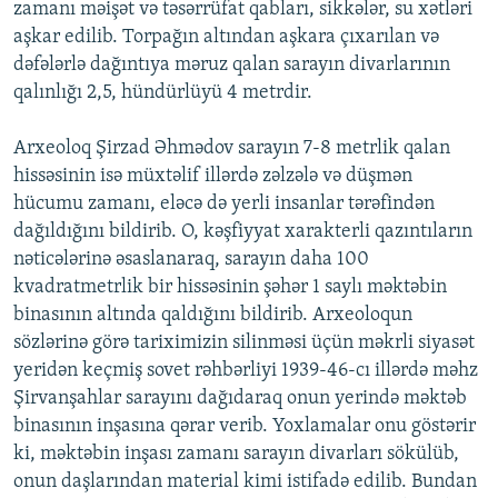
zamanı məişət və təsərrüfat qabları, sikkələr, su xətləri
aşkar edilib. Torpağın altından aşkara çıxarılan və
dəfələrlə dağıntıya məruz qalan sarayın divarlarının
qalınlığı 2,5, hündürlüyü 4 metrdir.
Arxeoloq Şirzad Əhmədov sarayın 7-8 metrlik qalan
hissəsinin isə müxtəlif illərdə zəlzələ və düşmən
hücumu zamanı, eləcə də yerli insanlar tərəfindən
dağıldığını bildirib. O, kəşfiyyat xarakterli qazıntıların
nəticələrinə əsaslanaraq, sarayın daha 100
kvadratmetrlik bir hissəsinin şəhər 1 saylı məktəbin
binasının altında qaldığını bildirib. Arxeoloqun
sözlərinə görə tariximizin silinməsi üçün məkrli siyasət
yeridən keçmiş sovet rəhbərliyi 1939-46-cı illərdə məhz
Şirvanşahlar sarayını dağıdaraq onun yerində məktəb
binasının inşasına qərar verib. Yoxlamalar onu göstərir
ki, məktəbin inşası zamanı sarayın divarları sökülüb,
onun daşlarından material kimi istifadə edilib. Bundan