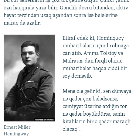
Bu cür sənətkarın işi çox tez çətinə düşür. Çünki yalnız
özü haqqında yaza bilir. Gənclik dövrü bitəndən, aktiv
həyat tərzindən uzaqlaşandan sonra isə belələrinə
maraq da azalır.
Etiraf edək ki, Heminquey
müharibələrin içində olmağa
can atıb. Amma Tolstoy və
Malraux-dan fərqli olaraq
müharibələr haqda ciddi bir
şey deməyib.
Mənə elə gəlir ki, sən dünyaya
nə qədər çox bələdsənsə,
cəmiyyət üzərinə atdığın tor
nə qədər böyükdürsə, sənin
kitabların bir o qədər maraqlı
Ernest Miller
olacaq”.
Hemingway