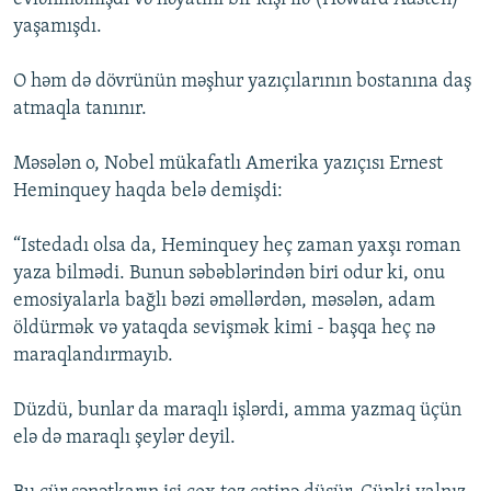
yaşamışdı.
O həm də dövrünün məşhur yazıçılarının bostanına daş
atmaqla tanınır.
Məsələn o, Nobel mükafatlı Amerika yazıçısı Ernest
Heminquey haqda belə demişdi:
“Istedadı olsa da, Heminquey heç zaman yaxşı roman
yaza bilmədi. Bunun səbəblərindən biri odur ki, onu
emosiyalarla bağlı bəzi əməllərdən, məsələn, adam
öldürmək və yataqda sevişmək kimi - başqa heç nə
maraqlandırmayıb.
Düzdü, bunlar da maraqlı işlərdi, amma yazmaq üçün
elə də maraqlı şeylər deyil.