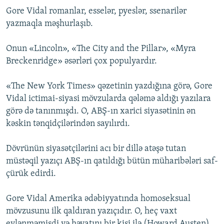
Gore Vidal romanlar, esselər, pyeslər, ssenarilər
yazmaqla məşhurlaşıb.
Onun «Lincoln», «The City and the Pillar», «Myra
Breckenridge» əsərləri çox populyardır.
«The New York Times» qəzetinin yazdığına görə, Gore
Vidal ictimai-siyasi mövzularda qələmə aldığı yazılara
görə də tanınmışdı. O, ABŞ-ın xarici siyasətinin ən
kəskin tənqidçilərindən sayılırdı.
Dövrünün siyasətçilərini acı bir dillə atəşə tutan
müstəqil yazıçı ABŞ-ın qatıldığı bütün müharibələri saf-
çürük edirdi.
Gore Vidal Amerika ədəbiyyatında homoseksual
mövzusunu ilk qaldıran yazıçıdır. O, heç vaxt
evlənməmişdi və həyatını bir kişi ilə (Howard Austen)