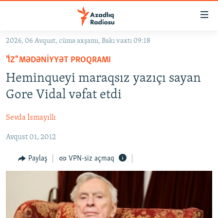
Keçid
linkləri
Əsas
2026, 06 Avqust, cümə axşamı, Bakı vaxtı 09:18
məzmuna
GÜNDƏM
"İZ" MƏDƏNIYYƏT PROQRAMI
qayıt
#İZAHLA
Əsas
Heminqueyi maraqsız yazıçı sayan
KORRUPSIOMETR
naviqasiyaya
Gore Vidal vəfat etdi
qayıt
#ƏSLINDƏ
Axtarışa
Sevda İsmayıllı
FƏRQƏ BAX
keç
Avqust 01, 2012
QANUNI DOĞRU
ARAŞDIRMA
Paylaş
VPN-siz açmaq
MULTIMEDIA
RADIO ARXIV
VIDEO
HAQQIMIZDA
FOTOQALEREYA
OXU ZALI