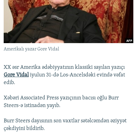
İNFOQRAFIKA
AZƏRBAYCAN ƏDƏBIYYATI KITABXANASI
MISSIYAMIZ
BIZI IZLƏ
KARIKATURA
İSLAM VƏ DEMOKRATIYA
PEŞƏ ETIKASI VƏ JURNALISTIKA STANDARTLARIMIZ
İZ - MƏDƏNIYYƏT PROQRAMI
MATERIALLARIMIZDAN ISTIFADƏ
AZADLIQRADIOSU MOBIL TELEFONUNUZDA
RFE/RL-in bütün saytları
Amerikalı yazar Gore Vidal
BIZIMLƏ ƏLAQƏ
XƏBƏR BÜLLETENLƏRIMIZ
XX əsr Amerika ədəbiyyatının klassiki sayılan yazıçı
Gore Vidal
iyulun 31-də Los-Ancelsdəki evində vəfat
edib.
Xəbəri Associated Press yazıçının bacısı oğlu Burr
Steers-ə istinadən yayıb.
Burr Steers dayısının son vaxtlar sətəlcəmdən əziyyət
çəkdiyini bildirib.