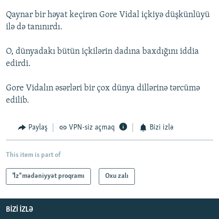
Qaynar bir həyat keçirən Gore Vidal içkiyə düşkünlüyü
ilə də tanınırdı.
O, dünyadakı bütün içkilərin dadına baxdığını iddia
edirdi.
Gore Vidalın əsərləri bir çox dünya dillərinə tərcümə
edilib.
Paylaş
VPN-siz açmaq
Bizi izlə
This item is part of
"İz" mədəniyyət proqramı
Oxu zalı
BIZI IZLƏ