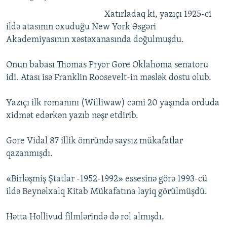
Xatırladaq ki, yazıçı 1925-ci
ildə atasının oxuduğu New York Əsgəri
Akademiyasının xəstəxanasında doğulmuşdu.
Onun babası Thomas Pryor Gore Oklahoma senatoru
idi. Atası isə Franklin Roosevelt-in məslək dostu olub.
Yazıçı ilk romanını (Williwaw) cəmi 20 yaşında orduda
xidmət edərkən yazıb nəşr etdirib.
Gore Vidal 87 illik ömründə saysız mükafatlar
qazanmışdı.
«Birləşmiş Ştatlar -1952-1992» essesinə görə 1993-cü
ildə Beynəlxalq Kitab Mükafatına layiq görülmüşdü.
Hətta Hollivud filmlərində də rol almışdı.