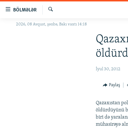
Keçid
BÖLMƏLƏR
linkləri
Axtar
Əsas
2026, 08 Avqust, şənbə, Bakı vaxtı 14:18
GÜNDƏM
məzmuna
#İZAHLA
Qazaxı
qayıt
Əsas
KORRUPSIOMETR
öldür
naviqasiyaya
#ƏSLINDƏ
qayıt
Axtarışa
FƏRQƏ BAX
İyul 30, 2012
keç
QANUNI DOĞRU
Paylaş
ARAŞDIRMA
MULTIMEDIA
Qazaxıstan poli
RADIO ARXIV
VIDEO
öldürdüyünü bi
biri də yaralan
HAQQIMIZDA
FOTOQALEREYA
OXU ZALI
mühasirəyə alm