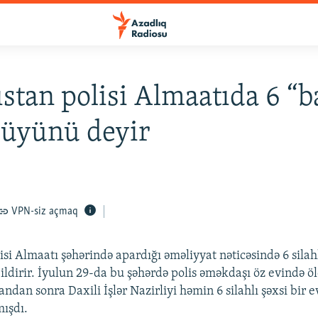
stan polisi Almaatıda 6 “b
düyünü deyir
VPN-siz açmaq
si Almaatı şəhərində apardığı əməliyyat nəticəsində 6 silahl
ldirir. İyulun 29-da bu şəhərdə polis əməkdaşı öz evində ö
andan sonra Daxili İşlər Nazirliyi həmin 6 silahlı şəxsi bir 
ışdı.