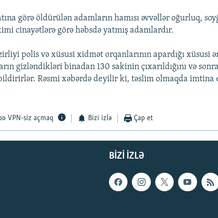
tına görə öldürülən adamların hamısı əvvəllər oğurluq, so
kimi cinayətlərə görə həbsdə yatmış adamlardır.
zirliyi polis və xüsusi xidmət orqanlarının apardığı xüsusi 
ların gizləndikləri binadan 130 sakinin çıxarıldığını və son
 bildirirlər. Rəsmi xəbərdə deyilir ki, təslim olmaqda imtina 
VPN-siz açmaq
Bizi izlə
Çap et
BIZI IZLƏ