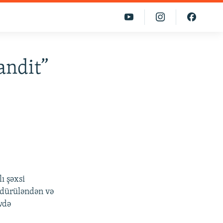
andit”
ı şəxsi
ldürüləndən və
evdə