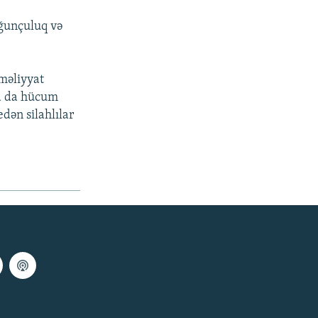
yğunçuluq və
əməliyyat
ra da hücum
edən silahlılar