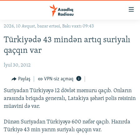
Keçid
linkləri
Əsas
2026, 10 Avqust, bazar ertəsi, Bakı vaxtı 09:43
məzmuna
GÜNDƏM
Türkiyədə 43 mindən artıq suriyalı
qayıt
#İZAHLA
Əsas
qaçqın var
KORRUPSIOMETR
naviqasiyaya
qayıt
İyul 30, 2012
#ƏSLINDƏ
Axtarışa
FƏRQƏ BAX
Paylaş
VPN-siz açmaq
keç
QANUNI DOĞRU
Suriyadan Türkiyəyə 12 dövlət məmuru qaçıb. Onların
arasında briqada generalı, Latakiya şəhəri polis rəisinin
ARAŞDIRMA
müavini də var.
MULTIMEDIA
Dünən Suriyadan Türkiyəyə 600 nəfər qaçıb. Hazırda
RADIO ARXIV
VIDEO
Türkiyə 43 min yarım suriyalı qaçqın var.
HAQQIMIZDA
FOTOQALEREYA
OXU ZALI