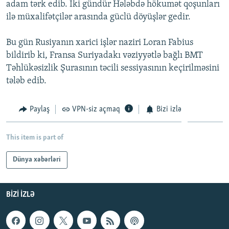
adam tərk edib. İki gündür Hələbdə hökumət qoşunları
İNFOQRAFIKA
AZƏRBAYCAN ƏDƏBIYYATI KITABXANASI
MISSIYAMIZ
ilə müxalifətçilər arasında güclü döyüşlər gedir.
BIZI IZLƏ
KARIKATURA
İSLAM VƏ DEMOKRATIYA
PEŞƏ ETIKASI VƏ JURNALISTIKA STANDARTLARIMIZ
Bu gün Rusiyanın xarici işlər naziri Loran Fabius
İZ - MƏDƏNIYYƏT PROQRAMI
MATERIALLARIMIZDAN ISTIFADƏ
bildirib ki, Fransa Suriyadakı vəziyyətlə bağlı BMT
AZADLIQRADIOSU MOBIL TELEFONUNUZDA
RFE/RL-in bütün saytları
Təhlükəsizlik Şurasının təcili sessiyasının keçirilməsini
tələb edib.
BIZIMLƏ ƏLAQƏ
XƏBƏR BÜLLETENLƏRIMIZ
Paylaş
VPN-siz açmaq
Bizi izlə
This item is part of
Dünya xəbərləri
BIZI IZLƏ