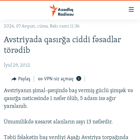
Keçid
linkləri
Əsas
2026, 07 Avqust, cümə, Bakı vaxtı 11:36
məzmuna
GÜNDƏM
Avstriyada qasırğa ciddi fəsadlar
qayıt
#İZAHLA
Əsas
törədib
KORRUPSIOMETR
naviqasiyaya
qayıt
İyul 29, 2012
#ƏSLINDƏ
Axtarışa
FƏRQƏ BAX
Paylaş
VPN-siz açmaq
keç
QANUNI DOĞRU
Avstriyanın şimal-şərqində baş vermiş güclü şimşək və
qasırğa nəticəsində 1 nəfər ölüb, 5 adam isə ağır
ARAŞDIRMA
yaralanıb.
MULTIMEDIA
Ümumilikdə xəsarət alanların sayı 13 nəfərdir.
RADIO ARXIV
VIDEO
HAQQIMIZDA
FOTOQALEREYA
OXU ZALI
Təbii fəlakətin baş verdiyi Aşağı Avstriya torpağında