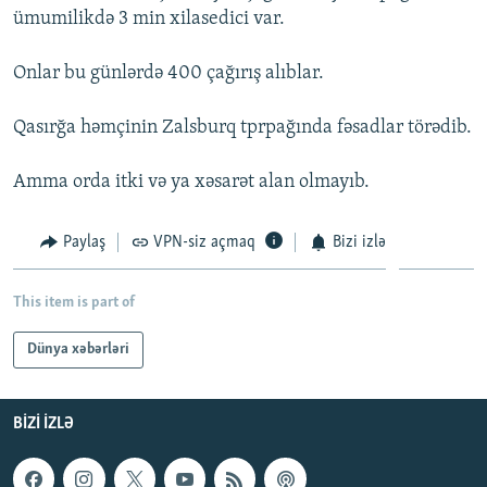
ümumilikdə 3 min xilasedici var.
İNFOQRAFIKA
AZƏRBAYCAN ƏDƏBIYYATI KITABXANASI
MISSIYAMIZ
BIZI IZLƏ
KARIKATURA
İSLAM VƏ DEMOKRATIYA
PEŞƏ ETIKASI VƏ JURNALISTIKA STANDARTLARIMIZ
Onlar bu günlərdə 400 çağırış alıblar.
İZ - MƏDƏNIYYƏT PROQRAMI
MATERIALLARIMIZDAN ISTIFADƏ
Qasırğa həmçinin Zalsburq tprpağında fəsadlar törədib.
AZADLIQRADIOSU MOBIL TELEFONUNUZDA
RFE/RL-in bütün saytları
BIZIMLƏ ƏLAQƏ
Amma orda itki və ya xəsarət alan olmayıb.
XƏBƏR BÜLLETENLƏRIMIZ
Paylaş
VPN-siz açmaq
Bizi izlə
This item is part of
Dünya xəbərləri
BIZI IZLƏ