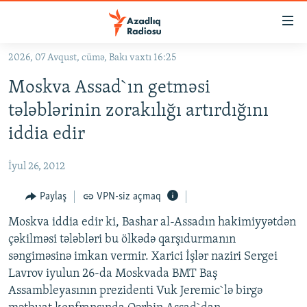
Keçid
linkləri
Əsas
2026, 07 Avqust, cümə, Bakı vaxtı 16:25
məzmuna
GÜNDƏM
Moskva Assad`ın getməsi
qayıt
#İZAHLA
Əsas
tələblərinin zorakılığı artırdığını
KORRUPSIOMETR
naviqasiyaya
iddia edir
qayıt
#ƏSLINDƏ
Axtarışa
İyul 26, 2012
FƏRQƏ BAX
keç
QANUNI DOĞRU
Paylaş
VPN-siz açmaq
ARAŞDIRMA
Moskva iddia edir ki, Bashar al-Assadın hakimiyyətdən
çəkilməsi tələbləri bu ölkədə qarşıdurmanın
MULTIMEDIA
səngiməsinə imkan vermir. Xarici İşlər naziri Sergei
RADIO ARXIV
VIDEO
Lavrov iyulun 26-da Moskvada BMT Baş
Assambleyasının prezidenti Vuk Jeremic`lə birgə
HAQQIMIZDA
FOTOQALEREYA
OXU ZALI