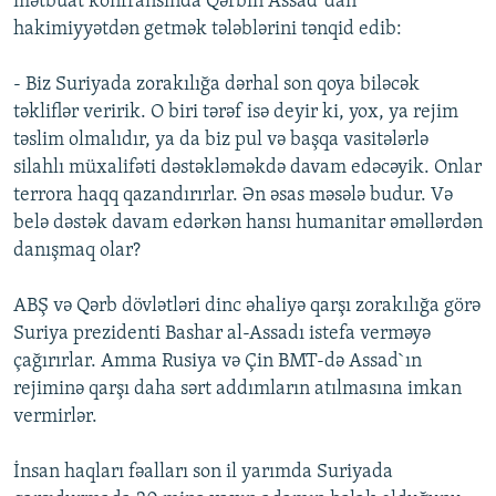
mətbuat konfransında Qərbin Assad`dan
İNFOQRAFIKA
AZƏRBAYCAN ƏDƏBIYYATI KITABXANASI
MISSIYAMIZ
hakimiyyətdən getmək tələblərini tənqid edib:
BIZI IZLƏ
KARIKATURA
İSLAM VƏ DEMOKRATIYA
PEŞƏ ETIKASI VƏ JURNALISTIKA STANDARTLARIMIZ
- Biz Suriyada zorakılığa dərhal son qoya biləcək
İZ - MƏDƏNIYYƏT PROQRAMI
MATERIALLARIMIZDAN ISTIFADƏ
təkliflər veririk. O biri tərəf isə deyir ki, yox, ya rejim
təslim olmalıdır, ya da biz pul və başqa vasitələrlə
AZADLIQRADIOSU MOBIL TELEFONUNUZDA
RFE/RL-in bütün saytları
silahlı müxalifəti dəstəkləməkdə davam edəcəyik. Onlar
BIZIMLƏ ƏLAQƏ
terrora haqq qazandırırlar. Ən əsas məsələ budur. Və
XƏBƏR BÜLLETENLƏRIMIZ
belə dəstək davam edərkən hansı humanitar əməllərdən
danışmaq olar?
ABŞ və Qərb dövlətləri dinc əhaliyə qarşı zorakılığa görə
Suriya prezidenti Bashar al-Assadı istefa verməyə
çağırırlar. Amma Rusiya və Çin BMT-də Assad`ın
rejiminə qarşı daha sərt addımların atılmasına imkan
vermirlər.
İnsan haqları fəalları son il yarımda Suriyada