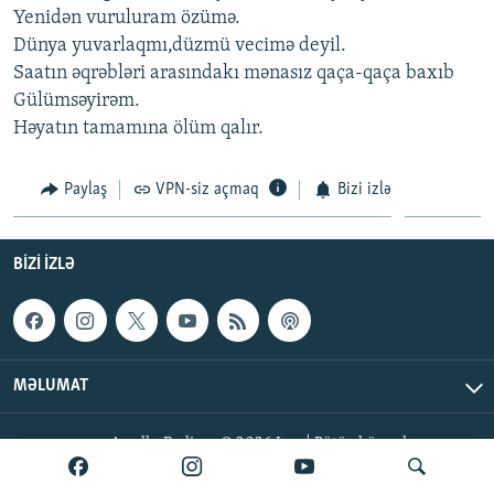
Yenidən vuruluram özümə.
İNFOQRAFIKA
AZƏRBAYCAN ƏDƏBIYYATI KITABXANASI
MISSIYAMIZ
BIZI IZLƏ
Dünya yuvarlaqmı,düzmü vecimə deyil.
KARIKATURA
İSLAM VƏ DEMOKRATIYA
PEŞƏ ETIKASI VƏ JURNALISTIKA STANDARTLARIMIZ
Saatın əqrəbləri arasındakı mənasız qaça-qaça baxıb
Gülümsəyirəm.
İZ - MƏDƏNIYYƏT PROQRAMI
MATERIALLARIMIZDAN ISTIFADƏ
Həyatın tamamına ölüm qalır.
AZADLIQRADIOSU MOBIL TELEFONUNUZDA
RFE/RL-in bütün saytları
BIZIMLƏ ƏLAQƏ
Paylaş
VPN-siz açmaq
Bizi izlə
XƏBƏR BÜLLETENLƏRIMIZ
BIZI IZLƏ
MƏLUMAT
AzadlıqRadiosu © 2026 Inc. | Bütün hüquqlar qorunur