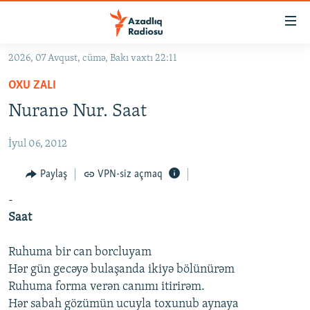
Keçid
linkləri
Əsas
2026, 07 Avqust, cümə, Bakı vaxtı 22:11
məzmuna
GÜNDƏM
OXU ZALI
qayıt
#İZAHLA
Əsas
Nuranə Nur. Saat
KORRUPSIOMETR
naviqasiyaya
qayıt
İyul 06, 2012
#ƏSLINDƏ
Axtarışa
FƏRQƏ BAX
Paylaş
VPN-siz açmaq
keç
QANUNI DOĞRU
-
Saat
ARAŞDIRMA
MULTIMEDIA
Ruhuma bir can borcluyam
Hər gün gecəyə bulaşanda ikiyə bölünürəm
RADIO ARXIV
VIDEO
Ruhuma forma verən canımı itirirəm.
HAQQIMIZDA
FOTOQALEREYA
OXU ZALI
Hər sabah gözümün ucuyla toxunub aynaya