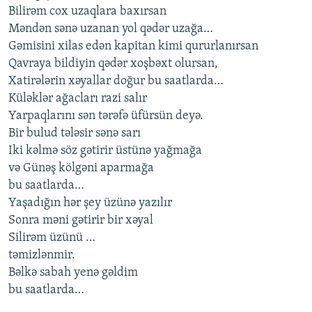
Bilirəm cox uzaqlara baxırsan
İNFOQRAFIKA
AZƏRBAYCAN ƏDƏBIYYATI KITABXANASI
MISSIYAMIZ
BIZI IZLƏ
Məndən sənə uzanan yol qədər uzağa…
KARIKATURA
İSLAM VƏ DEMOKRATIYA
PEŞƏ ETIKASI VƏ JURNALISTIKA STANDARTLARIMIZ
Gəmisini xilas edən kapitan kimi qururlanırsan
Qavraya bildiyin qədər xoşbəxt olursan,
İZ - MƏDƏNIYYƏT PROQRAMI
MATERIALLARIMIZDAN ISTIFADƏ
Xatirələrin xəyallar doğur bu saatlarda…
AZADLIQRADIOSU MOBIL TELEFONUNUZDA
RFE/RL-in bütün saytları
Küləklər ağacları razi salır
BIZIMLƏ ƏLAQƏ
Yarpaqlarını sən tərəfə üfürsün deyə.
Bir bulud tələsir sənə sarı
XƏBƏR BÜLLETENLƏRIMIZ
Iki kəlmə söz gətirir üstünə yağmağa
və Günəş kölgəni aparmağa
bu saatlarda…
Yaşadığın hər şey üzünə yazılır
Sonra məni gətirir bir xəyal
Silirəm üzünü …
təmizlənmir.
Bəlkə sabah yenə gəldim
bu saatlarda…