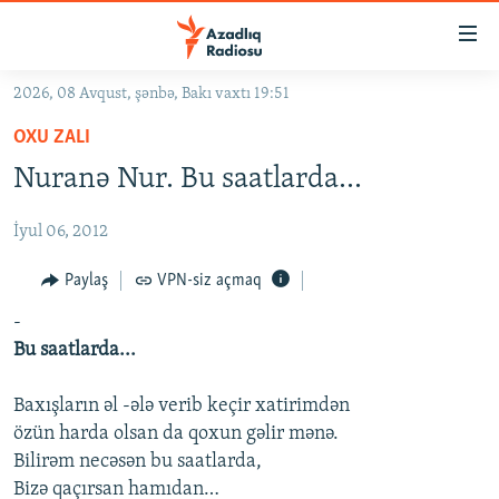
Keçid
linkləri
Əsas
2026, 08 Avqust, şənbə, Bakı vaxtı 19:51
məzmuna
GÜNDƏM
OXU ZALI
qayıt
#İZAHLA
Əsas
Nuranə Nur. Bu saatlarda...
KORRUPSIOMETR
naviqasiyaya
qayıt
İyul 06, 2012
#ƏSLINDƏ
Axtarışa
FƏRQƏ BAX
Paylaş
VPN-siz açmaq
keç
QANUNI DOĞRU
-
Bu saatlarda...
ARAŞDIRMA
MULTIMEDIA
Baxışların əl -ələ verib keçir xatirimdən
özün harda olsan da qoxun gəlir mənə.
RADIO ARXIV
VIDEO
Bilirəm necəsən bu saatlarda,
HAQQIMIZDA
FOTOQALEREYA
OXU ZALI
Bizə qaçırsan hamıdan…