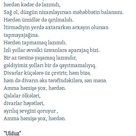
hərdən kədər də lazımdı,
İNFOQRAFIKA
AZƏRBAYCAN ƏDƏBIYYATI KITABXANASI
MISSIYAMIZ
BIZI IZLƏ
Sağ ol, düzgün nizamlayırsan məhəbbətin balansını.
KARIKATURA
İSLAM VƏ DEMOKRATIYA
PEŞƏ ETIKASI VƏ JURNALISTIKA STANDARTLARIMIZ
Hərdən ümidlər də qırılmalıdı.
İtirmədiyin yerdə axtararkən arxayın olursan
İZ - MƏDƏNIYYƏT PROQRAMI
MATERIALLARIMIZDAN ISTIFADƏ
tapmayajağına.
AZADLIQRADIOSU MOBIL TELEFONUNUZDA
RFE/RL-in bütün saytları
Hərdən tapmamaq lazımdı.
BIZIMLƏ ƏLAQƏ
İzli yollar əvvəlki ünvanlara aparajaq bizi.
Bir az tərsinə yaşamaq lazımdır,
XƏBƏR BÜLLETENLƏRIMIZ
gəldiyimiz yolları bir də qayıtmamalıyıq.
Divarlar küçələrə üz çevirir, həm bizə,
həm də divarın əks tərəfindəkilərə, sən mənə.
Amma həmişə yox, hərdən.
Qalalar ölkələri,
divarlar həyətləri,
ayrılıq sevgini qoruyur ,
Amma həmişə yox, hərdən.
"Ulduz"