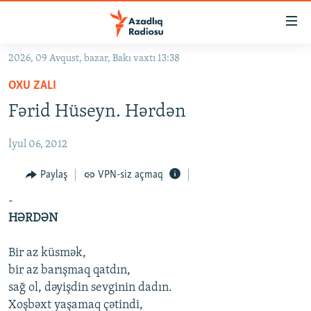
Keçid
linkləri
Əsas
2026, 09 Avqust, bazar, Bakı vaxtı 13:38
məzmuna
GÜNDƏM
OXU ZALI
qayıt
#İZAHLA
Əsas
Fərid Hüseyn. Hərdən
KORRUPSIOMETR
naviqasiyaya
qayıt
İyul 06, 2012
#ƏSLINDƏ
Axtarışa
FƏRQƏ BAX
Paylaş
VPN-siz açmaq
keç
QANUNI DOĞRU
-
HƏRDƏN
ARAŞDIRMA
MULTIMEDIA
Bir az küsmək,
bir az barışmaq qatdın,
RADIO ARXIV
VIDEO
sağ ol, dəyişdin sevginin dadın.
HAQQIMIZDA
FOTOQALEREYA
OXU ZALI
Xoşbəxt yaşamaq çətindi,