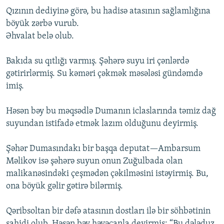
Qızının dediyinə görə, bu hadisə atasının sağlamlığına
böyük zərbə vurub.
Əhvalat belə olub.
Bakıda su qıtlığı varmış. Şəhərə suyu iri çənlərdə
gətirirlərmiş. Su kəməri çəkmək məsələsi gündəmdə
imiş.
Həsən bəy bu məqsədlə Dumanın iclaslarında təmiz dağ
suyundan istifadə etmək lazım olduğunu deyirmiş.
Şəhər Dumasındakı bir başqa deputat—Ambarsum
Məlikov isə şəhərə suyun onun Zuğulbada olan
malikanəsindəki çeşmədən çəkilməsini istəyirmiş. Bu,
ona böyük gəlir gətirə bilərmiş.
Qəribsoltan bir dəfə atasının dostları ilə bir söhbətinin
şahidi olub. Həsən bəy həyəcanla deyirmiş: “Bu dələduz