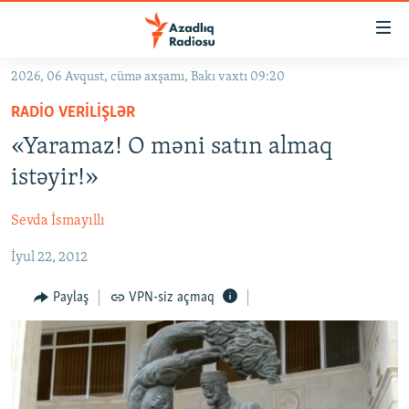
Keçid
linkləri
Əsas
2026, 06 Avqust, cümə axşamı, Bakı vaxtı 09:20
məzmuna
GÜNDƏM
RADIO VERILIŞLƏR
qayıt
#İZAHLA
Əsas
«Yaramaz! O məni satın almaq
KORRUPSIOMETR
naviqasiyaya
istəyir!»
qayıt
#ƏSLINDƏ
Axtarışa
Sevda İsmayıllı
FƏRQƏ BAX
keç
İyul 22, 2012
QANUNI DOĞRU
ARAŞDIRMA
Paylaş
VPN-siz açmaq
MULTIMEDIA
RADIO ARXIV
VIDEO
HAQQIMIZDA
FOTOQALEREYA
OXU ZALI