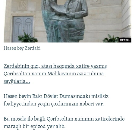
İNFOQRAFIKA
AZƏRBAYCAN ƏDƏBIYYATI KITABXANASI
MISSIYAMIZ
BIZI IZLƏ
KARIKATURA
İSLAM VƏ DEMOKRATIYA
PEŞƏ ETIKASI VƏ JURNALISTIKA STANDARTLARIMIZ
İZ - MƏDƏNIYYƏT PROQRAMI
MATERIALLARIMIZDAN ISTIFADƏ
AZADLIQRADIOSU MOBIL TELEFONUNUZDA
RFE/RL-in bütün saytları
Həsən bəy Zərdabi
BIZIMLƏ ƏLAQƏ
XƏBƏR BÜLLETENLƏRIMIZ
Zərdabinin qızı, atası haqqında xatirə yazmış
Qəribsoltan xanım Məlikovanın əziz ruhuna
sayğılarla...
Həsən bəyin Bakı Dövlət Dumasındakı misilsiz
fəaliyyətindən yəqin çoxlarınızın xəbəri var.
Bu məsələ ilə bağlı Qəribsoltan xanımın xatirələrində
maraqlı bir epizod yer alıb.