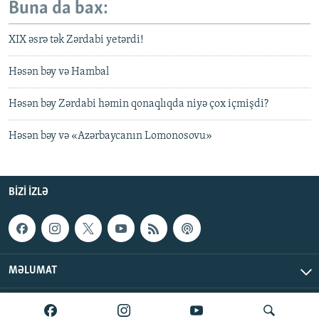
Buna da bax:
XIX əsrə tək Zərdabi yetərdi!
Həsən bəy və Hambal
Həsən bəy Zərdabi həmin qonaqlıqda niyə çox içmişdi?
Həsən bəy və «Azərbaycanın Lomonosovu»
BIZI IZLƏ
MƏLUMAT
AzadlıqRadiosu © 2026 Inc. | Bütün hüquqlar qorunur