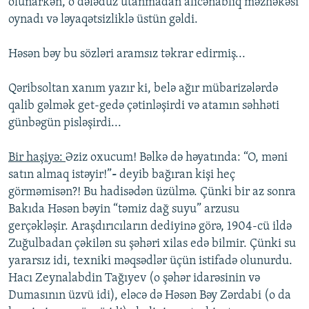
olunarkən, o dələduz utanmadan alicənablıq məzhəkəsi
oynadı və ləyaqətsizliklə üstün gəldi.
Həsən bəy bu sözləri aramsız təkrar edirmiş...
Qəribsoltan xanım yazır ki, belə ağır mübarizələrdə
qalib gəlmək get-gedə çətinləşirdi və atamın səhhəti
günbəgün pisləşirdi...
Bir haşiyə:
Əziz oxucum! Bəlkə də həyatında: “O, məni
satın almaq istəyir!”
-
deyib bağıran kişi heç
görməmisən?! Bu hadisədən üzülmə. Çünki bir az sonra
Bakıda Həsən bəyin “təmiz dağ suyu” arzusu
gerçəkləşir. Araşdırıcıların dediyinə görə, 1904-cü ildə
Zuğulbadan çəkilən su şəhəri xilas edə bilmir. Çünki su
yararsız idi, texniki məqsədlər üçün istifadə olunurdu.
Hacı Zeynalabdin Tağıyev (o şəhər idarəsinin və
Dumasının üzvü idi), eləcə də Həsən Bəy Zərdabi (o da