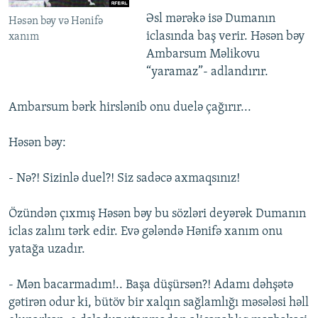
Əsl mərəkə isə Dumanın
Həsən bəy və Hənifə
iclasında baş verir. Həsən bəy
xanım
Ambarsum Məlikovu
“yaramaz”- adlandırır.
Ambarsum bərk hirslənib onu duelə çağırır...
Həsən bəy:
- Nə?! Sizinlə duel?! Siz sadəcə axmaqsınız!
Özündən çıxmış Həsən bəy bu sözləri deyərək Dumanın
iclas zalını tərk edir. Evə gələndə Hənifə xanım onu
yatağa uzadır.
- Mən bacarmadım!.. Başa düşürsən?! Adamı dəhşətə
gətirən odur ki, bütöv bir xalqın sağlamlığı məsələsi həll