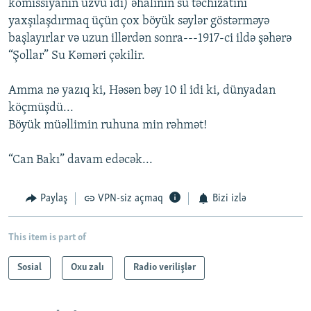
komissiyanın üzvü idi) əhalinin su təchizatını
yaxşılaşdırmaq üçün çox böyük səylər göstərməyə
başlayırlar və uzun illərdən sonra---1917-ci ildə şəhərə
“Şollar” Su Kəməri çəkilir.
Amma nə yazıq ki, Həsən bəy 10 il idi ki, dünyadan
köçmüşdü...
Böyük müəllimin ruhuna min rəhmət!
“Can Bakı” davam edəcək...
Paylaş
VPN-siz açmaq
Bizi izlə
This item is part of
Sosial
Oxu zalı
Radio verilişlər