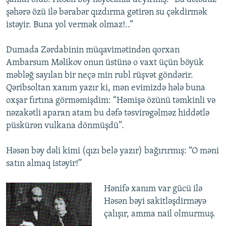
şəhərə özü ilə bərabər qızdırma gətirən su çəkdirmək
istəyir. Buna yol vermək olmaz!..”
Dumada Zərdabinin müqavimətindən qorxan
Ambarsum Məlikov onun üstünə o vaxt üçün böyük
məbləğ sayılan bir neçə min rubl rüşvət göndərir.
Qəribsoltan xanım yazır ki, mən evimizdə hələ buna
oxşar fırtına görməmişdim: “Həmişə özünü təmkinli və
nəzakətli aparan atam bu dəfə təsvirəgəlməz hiddətlə
püskürən vulkana dönmüşdü”.
Həsən bəy dəli kimi (qızı belə yazır) bağırırmış: “O məni
satın almaq istəyir!”
Hənifə xanım var gücü ilə
Həsən bəyi sakitləşdirməyə
çalışır, amma nail olmurmuş.