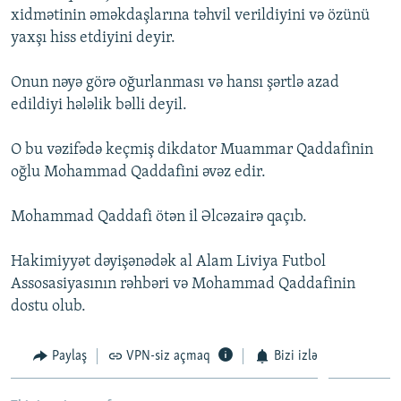
xidmətinin əməkdaşlarına təhvil verildiyini və özünü
İNFOQRAFIKA
AZƏRBAYCAN ƏDƏBIYYATI KITABXANASI
MISSIYAMIZ
BIZI IZLƏ
yaxşı hiss etdiyini deyir.
KARIKATURA
İSLAM VƏ DEMOKRATIYA
PEŞƏ ETIKASI VƏ JURNALISTIKA STANDARTLARIMIZ
Onun nəyə görə oğurlanması və hansı şərtlə azad
İZ - MƏDƏNIYYƏT PROQRAMI
MATERIALLARIMIZDAN ISTIFADƏ
edildiyi hələlik bəlli deyil.
AZADLIQRADIOSU MOBIL TELEFONUNUZDA
RFE/RL-in bütün saytları
BIZIMLƏ ƏLAQƏ
O bu vəzifədə keçmiş dikdator Muammar Qaddafinin
oğlu Mohammad Qaddafini əvəz edir.
XƏBƏR BÜLLETENLƏRIMIZ
Mohammad Qaddafi ötən il Əlcəzairə qaçıb.
Hakimiyyət dəyişənədək al Alam Liviya Futbol
Assosasiyasının rəhbəri və Mohammad Qaddafinin
dostu olub.
Paylaş
VPN-siz açmaq
Bizi izlə