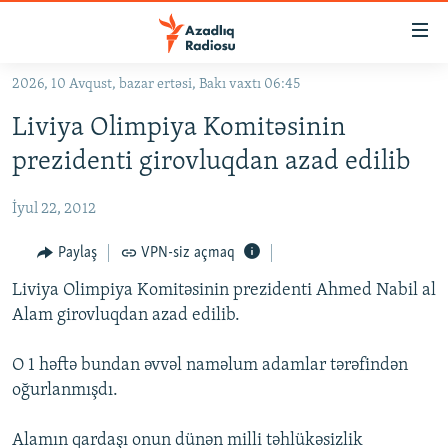
Keçid
linkləri
Əsas
2026, 10 Avqust, bazar ertəsi, Bakı vaxtı 06:45
məzmuna
GÜNDƏM
Liviya Olimpiya Komitəsinin
qayıt
#İZAHLA
Əsas
prezidenti girovluqdan azad edilib
KORRUPSIOMETR
naviqasiyaya
qayıt
İyul 22, 2012
#ƏSLINDƏ
Axtarışa
FƏRQƏ BAX
Paylaş
VPN-siz açmaq
keç
QANUNI DOĞRU
Liviya Olimpiya Komitəsinin prezidenti Ahmed Nabil al
Alam girovluqdan azad edilib.
ARAŞDIRMA
MULTIMEDIA
O 1 həftə bundan əvvəl naməlum adamlar tərəfindən
oğurlanmışdı.
RADIO ARXIV
VIDEO
HAQQIMIZDA
FOTOQALEREYA
OXU ZALI
Alamın qardaşı onun dünən milli təhlükəsizlik