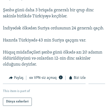
İNFOQRAFIKA
AZƏRBAYCAN ƏDƏBIYYATI KITABXANASI
MISSIYAMIZ
BIZI IZLƏ
Şənbə günü daha 3 briqada generalı bir qrup dinc
KARIKATURA
İSLAM VƏ DEMOKRATIYA
PEŞƏ ETIKASI VƏ JURNALISTIKA STANDARTLARIMIZ
sakinlə birlikdə Türkiyəyə keçiblər.
İZ - MƏDƏNIYYƏT PROQRAMI
MATERIALLARIMIZDAN ISTIFADƏ
İndiyədək ölkədən Suriya ordusunun 24 generalı qaçıb.
AZADLIQRADIOSU MOBIL TELEFONUNUZDA
RFE/RL-in bütün saytları
BIZIMLƏ ƏLAQƏ
Hazırda Türkiyədə 43 min Suriya qaçqını var.
XƏBƏR BÜLLETENLƏRIMIZ
Hüquq müdafiəçiləri şənbə günü ölkədə azı 20 adamın
öldürüldüyünü və onlardan 12-nin dinc sakinlər
olduğunu deyirlər.
Paylaş
VPN-siz açmaq
Bizi izlə
This item is part of
Dünya xəbərləri