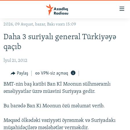
Keçid
linkləri
Əsas
2026, 09 Avqust, bazar, Bakı vaxtı 15:09
məzmuna
GÜNDƏM
Daha 3 suriyalı general Türkiyəyə
qayıt
#İZAHLA
Əsas
qaçıb
KORRUPSIOMETR
naviqasiyaya
qayıt
İyul 21, 2012
#ƏSLINDƏ
Axtarışa
FƏRQƏ BAX
Paylaş
VPN-siz açmaq
keç
QANUNI DOĞRU
BMT-nin baş katibi Ban Kİ Moonun sülhməramlı
əməliyyatlar üzrə müavini Suriyaya gedir.
ARAŞDIRMA
MULTIMEDIA
Bu barədə Ban Ki Moonun özü məlumat verib.
RADIO ARXIV
VIDEO
Məqsəd ölkədəki vəziyyəti öyrənmək və Suriyadakı
HAQQIMIZDA
FOTOQALEREYA
OXU ZALI
müşahidəçilərə məsləhətlər verməkdir.