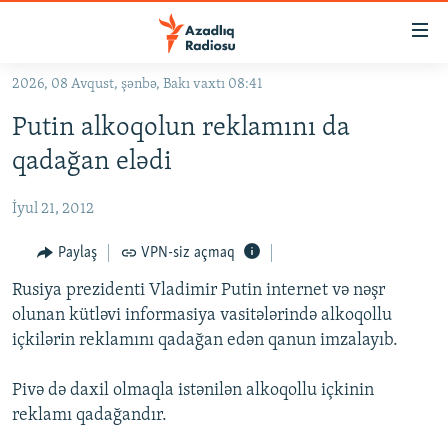
Keçid
linkləri
Əsas
2026, 08 Avqust, şənbə, Bakı vaxtı 08:41
məzmuna
GÜNDƏM
Putin alkoqolun reklamını da
qayıt
#İZAHLA
Əsas
qadağan elədi
KORRUPSIOMETR
naviqasiyaya
qayıt
İyul 21, 2012
#ƏSLINDƏ
Axtarışa
FƏRQƏ BAX
Paylaş
VPN-siz açmaq
keç
QANUNI DOĞRU
Rusiya prezidenti Vladimir Putin internet və nəşr
olunan kütləvi informasiya vasitələrində alkoqollu
ARAŞDIRMA
içkilərin reklamını qadağan edən qanun imzalayıb.
MULTIMEDIA
Pivə də daxil olmaqla istənilən alkoqollu içkinin
RADIO ARXIV
VIDEO
reklamı qadağandır.
HAQQIMIZDA
FOTOQALEREYA
OXU ZALI