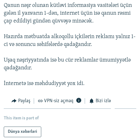
Qanun nəşr olunan kütləvi informasiya vasitələri üçün
İNFOQRAFIKA
AZƏRBAYCAN ƏDƏBIYYATI KITABXANASI
MISSIYAMIZ
BIZI IZLƏ
gələn il yanvarın 1-dən, internet üçün isə qanun rəsmi
KARIKATURA
İSLAM VƏ DEMOKRATIYA
PEŞƏ ETIKASI VƏ JURNALISTIKA STANDARTLARIMIZ
çap edildiyi gündən qüvvəyə minəcək.
İZ - MƏDƏNIYYƏT PROQRAMI
MATERIALLARIMIZDAN ISTIFADƏ
Hazırda mətbuatda alkoqollu içkilərin reklamı yalnız 1-
AZADLIQRADIOSU MOBIL TELEFONUNUZDA
RFE/RL-in bütün saytları
ci və sonuncu səhifələrdə qadağandır.
BIZIMLƏ ƏLAQƏ
Uşaq nəşriyyatında isə bu cür reklamlar ümumiyyətlə
XƏBƏR BÜLLETENLƏRIMIZ
qadağandır.
İnternetə isə məhdudiyyət yox idi.
Paylaş
VPN-siz açmaq
Bizi izlə
This item is part of
Dünya xəbərləri