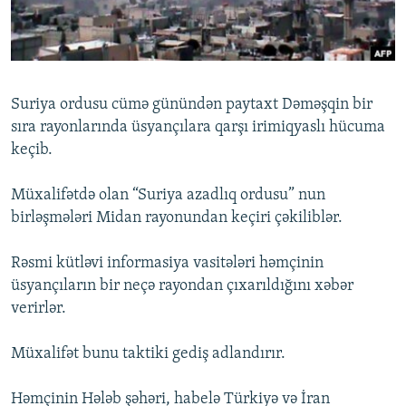
İNFOQRAFIKA
AZƏRBAYCAN ƏDƏBIYYATI KITABXANASI
MISSIYAMIZ
BIZI IZLƏ
KARIKATURA
İSLAM VƏ DEMOKRATIYA
PEŞƏ ETIKASI VƏ JURNALISTIKA STANDARTLARIMIZ
İZ - MƏDƏNIYYƏT PROQRAMI
MATERIALLARIMIZDAN ISTIFADƏ
Suriya ordusu cümə günündən paytaxt Dəməşqin bir
AZADLIQRADIOSU MOBIL TELEFONUNUZDA
RFE/RL-in bütün saytları
sıra rayonlarında üsyançılara qarşı irimiqyaslı hücuma
BIZIMLƏ ƏLAQƏ
keçib.
XƏBƏR BÜLLETENLƏRIMIZ
Müxalifətdə olan “Suriya azadlıq ordusu” nun
birləşmələri Midan rayonundan keçiri çəkiliblər.
Rəsmi kütləvi informasiya vasitələri həmçinin
üsyançıların bir neçə rayondan çıxarıldığını xəbər
verirlər.
Müxalifət bunu taktiki gediş adlandırır.
Həmçinin Hələb şəhəri, habelə Türkiyə və İran