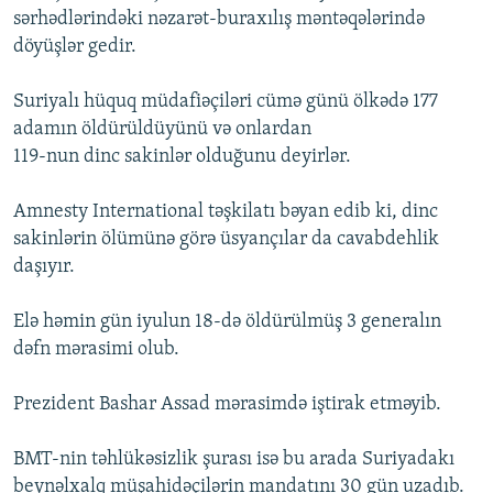
sərhədlərindəki nəzarət-buraxılış məntəqələrində
döyüşlər gedir.
Suriyalı hüquq müdafiəçiləri cümə günü ölkədə 177
adamın öldürüldüyünü və onlardan
119-nun dinc sakinlər olduğunu deyirlər.
Amnesty International təşkilatı bəyan edib ki, dinc
sakinlərin ölümünə görə üsyançılar da cavabdehlik
daşıyır.
Elə həmin gün iyulun 18-də öldürülmüş 3 generalın
dəfn mərasimi olub.
Prezident Bashar Assad mərasimdə iştirak etməyib.
BMT-nin təhlükəsizlik şurası isə bu arada Suriyadakı
beynəlxalq müşahidəçilərin mandatını 30 gün uzadıb.