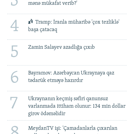
3
mənə mükafat verib?'
4
Tramp: İranla müharibə 'çox tezliklə'
başa çatacaq
5
Zamin Salayev azadlığa çıxıb
6
Bayramov: Azərbaycan Ukraynaya qaz
tədarük etməyə hazırdır
7
Ukraynanın keçmiş səfiri qanunsuz
varlanmada ittiham olunur: 134 min dollar
girov ödəməlidir
8
MeydanTV işi: 'Çamadanlarla çıxarılan