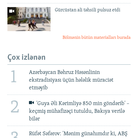
Gürcüstan ali təhsili pulsuz etdi
Bölmənin bütün materialları burada
Çox izlənən
1
Azərbaycan Bəhruz Həsənlinin
ekstradisiyası üçün hələlik müraciət
etməyib
2
'Guya Əli Kərimliyə 850 min göndərib' –
keçmiş mühafizəçi tutuldu, Bakıya verilə
bilər
Rüfət Səfərov: 'Mənim günahımdır ki, ABŞ