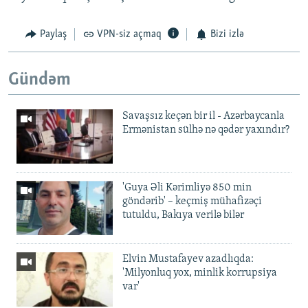
Paylaş
VPN-siz açmaq
Bizi izlə
Gündəm
Savaşsız keçən bir il - Azərbaycanla
Ermənistan sülhə nə qədər yaxındır?
'Guya Əli Kərimliyə 850 min
göndərib' – keçmiş mühafizəçi
tutuldu, Bakıya verilə bilər
Elvin Mustafayev azadlıqda:
'Milyonluq yox, minlik korrupsiya
var'