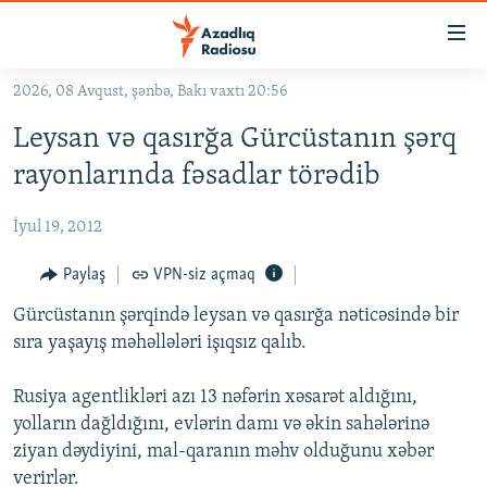
Keçid
linkləri
Əsas
2026, 08 Avqust, şənbə, Bakı vaxtı 20:56
məzmuna
GÜNDƏM
Leysan və qasırğa Gürcüstanın şərq
qayıt
#İZAHLA
Əsas
rayonlarında fəsadlar törədib
KORRUPSIOMETR
naviqasiyaya
qayıt
İyul 19, 2012
#ƏSLINDƏ
Axtarışa
FƏRQƏ BAX
Paylaş
VPN-siz açmaq
keç
QANUNI DOĞRU
Gürcüstanın şərqində leysan və qasırğa nəticəsində bir
sıra yaşayış məhəllələri işıqsız qalıb.
ARAŞDIRMA
MULTIMEDIA
Rusiya agentlikləri azı 13 nəfərin xəsarət aldığını,
yolların dağldığını, evlərin damı və əkin sahələrinə
RADIO ARXIV
VIDEO
ziyan dəydiyini, mal-qaranın məhv olduğunu xəbər
HAQQIMIZDA
FOTOQALEREYA
OXU ZALI
verirlər.