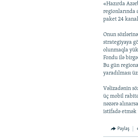
İNFOQRAFIKA
AZƏRBAYCAN ƏDƏBIYYATI KITABXANASI
MISSIYAMIZ
«Hazırda Azərb
regionlarında ə
KARIKATURA
İSLAM VƏ DEMOKRATIYA
PEŞƏ ETIKASI VƏ JURNALISTIKA
STANDARTLARIMIZ
paket 24 kanal
İZ - MƏDƏNIYYƏT PROQRAMI
MATERIALLARIMIZDAN ISTIFADƏ
Onun sözlərinə
AZADLIQRADIOSU MOBIL TELEFONUNUZDA
strategiyaya gö
olunmaqla yüks
BIZIMLƏ ƏLAQƏ
Fondu ilə birgə
XƏBƏR BÜLLETENLƏRIMIZ
Bu gün regional
yaradılması üz
Vəlizadənin sö
üç mobil rabit
nəzərə alınars
istifadə etmək
Paylaş