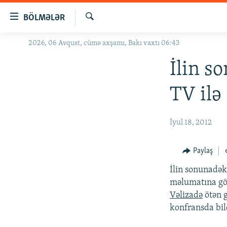
Keçid
BÖLMƏLƏR
linkləri
Axtar
Əsas
2026, 06 Avqust, cümə axşamı, Bakı vaxtı 06:43
GÜNDƏM
məzmuna
#İZAHLA
İlin s
qayıt
Əsas
KORRUPSIOMETR
TV ilə
naviqasiyaya
#ƏSLINDƏ
qayıt
Axtarışa
FƏRQƏ BAX
İyul 18, 2012
keç
QANUNI DOĞRU
Paylaş
ARAŞDIRMA
İlin sonunadək
MULTIMEDIA
məlumatına gör
RADIO ARXIV
VIDEO
Vəlizadə
ötən 
konfransda bil
HAQQIMIZDA
FOTOQALEREYA
OXU ZALI