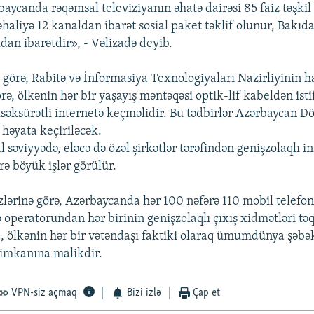
aycanda rəqəmsal televiziyanın əhatə dairəsi 85 faiz təşkil 
haliyə 12 kanaldan ibarət sosial paket təklif olunur, Bakıda
dan ibarətdir», - Vəlizadə deyib.
 görə, Rabitə və İnformasiya Texnologiyaları Nazirliyinin ha
rə, ölkənin hər bir yaşayış məntəqəsi optik-lif kabeldən ist
əksürətli internetə keçməlidir. Bu tədbirlər Azərbaycan Dö
 həyata keçiriləcək.
 səviyyədə, eləcə də özəl şirkətlər tərəfindən genişzolaqlı 
rə böyük işlər görülür.
zlərinə görə, Azərbaycanda hər 100 nəfərə 110 mobil telef
ə operatorundan hər birinin genişzolaqlı çıxış xidmətləri tə
a, ölkənin hər bir vətəndaşı faktiki olaraq ümumdünya şəb
 imkanına malikdir.
VPN-siz açmaq
Bizi izlə
Çap et