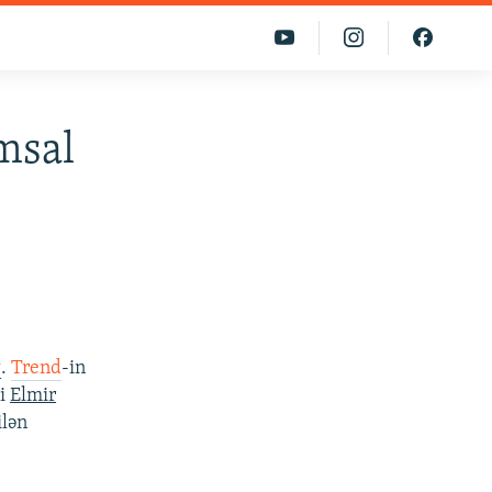
msal
q.
Trend
-in
ni
Elmir
ilən