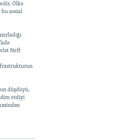
edir. Ölkə
 bu sosial
zırladığı
ifadə
vlət Neft
infrastrukturun
onun düşdüyü,
qdim etdiyi
əkəsindən