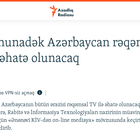
onunadək Azərbaycan rəqə
 əhatə olunacaq
VPN-siz açmaq
 Azərbaycanın bütün ərazisi rəqəmsal TV ilə əhatə olunaca
ə, Rabitə və İnformasiya Texnologiyaları nazirinin müavi
gün «Ənənəvi KİV-dən on-line mediaya» mövzusunda keçir
dirib.