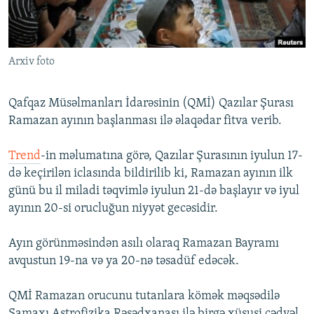
İNFOQRAFIKA
AZƏRBAYCAN ƏDƏBIYYATI KITABXANASI
MISSIYAMIZ
BIZI IZLƏ
KARIKATURA
İSLAM VƏ DEMOKRATIYA
PEŞƏ ETIKASI VƏ JURNALISTIKA STANDARTLARIMIZ
Arxiv foto
İZ - MƏDƏNIYYƏT PROQRAMI
MATERIALLARIMIZDAN ISTIFADƏ
AZADLIQRADIOSU MOBIL TELEFONUNUZDA
RFE/RL-in bütün saytları
Qafqaz Müsəlmanları İdarəsinin (QMİ) Qazılar Şurası
BIZIMLƏ ƏLAQƏ
Ramazan ayının başlanması ilə əlaqədar fitva verib.
XƏBƏR BÜLLETENLƏRIMIZ
Trend
-in məlumatına görə, Qazılar Şurasının iyulun 17-
də keçirilən iclasında bildirilib ki, Ramazan ayının ilk
günü bu il miladi təqvimlə iyulun 21-də başlayır və iyul
ayının 20-si orucluğun niyyət gecəsidir.
Ayın görünməsindən asılı olaraq Ramazan Bayramı
avqustun 19-na və ya 20-nə təsadüf edəcək.
QMİ Ramazan orucunu tutanlara kömək məqsədilə
Şamaxı Astrofizika Rəsədxanası ilə birgə xüsusi cədvəl