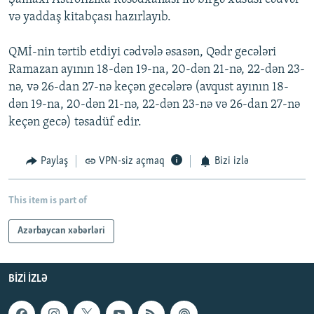
və yaddaş kitabçası hazırlayıb.
QMİ-nin tərtib etdiyi cədvələ əsasən, Qədr gecələri
Ramazan ayının 18-dən 19-na, 20-dən 21-nə, 22-dən 23-
nə, və 26-dan 27-nə keçən gecələrə (avqust ayının 18-
dən 19-na, 20-dən 21-nə, 22-dən 23-nə və 26-dan 27-nə
keçən gecə) təsadüf edir.
Paylaş
VPN-siz açmaq
Bizi izlə
This item is part of
Azərbaycan xəbərləri
BIZI IZLƏ