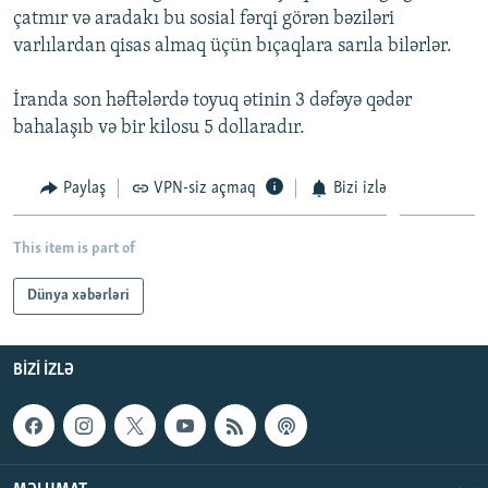
çatmır və aradakı bu sosial fərqi görən bəziləri
İNFOQRAFIKA
AZƏRBAYCAN ƏDƏBIYYATI KITABXANASI
MISSIYAMIZ
BIZI IZLƏ
varlılardan qisas almaq üçün bıçaqlara sarıla bilərlər.
KARIKATURA
İSLAM VƏ DEMOKRATIYA
PEŞƏ ETIKASI VƏ JURNALISTIKA STANDARTLARIMIZ
İranda son həftələrdə toyuq ətinin 3 dəfəyə qədər
İZ - MƏDƏNIYYƏT PROQRAMI
MATERIALLARIMIZDAN ISTIFADƏ
bahalaşıb və bir kilosu 5 dollaradır.
AZADLIQRADIOSU MOBIL TELEFONUNUZDA
RFE/RL-in bütün saytları
BIZIMLƏ ƏLAQƏ
Paylaş
VPN-siz açmaq
Bizi izlə
XƏBƏR BÜLLETENLƏRIMIZ
This item is part of
Dünya xəbərləri
BIZI IZLƏ