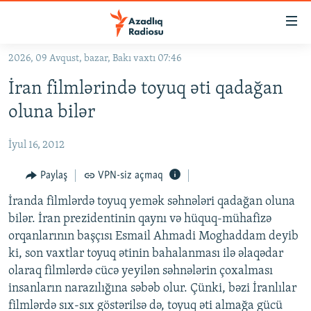
Keçid
linkləri
Əsas
2026, 09 Avqust, bazar, Bakı vaxtı 07:46
məzmuna
GÜNDƏM
İran filmlərində toyuq əti qadağan
qayıt
#İZAHLA
Əsas
oluna bilər
KORRUPSIOMETR
naviqasiyaya
qayıt
İyul 16, 2012
#ƏSLINDƏ
Axtarışa
FƏRQƏ BAX
Paylaş
VPN-siz açmaq
keç
QANUNI DOĞRU
İranda filmlərdə toyuq yemək səhnələri qadağan oluna
bilər. İran prezidentinin qaynı və hüquq-mühafizə
ARAŞDIRMA
orqanlarının başçısı Esmail Ahmadi Moghaddam deyib
MULTIMEDIA
ki, son vaxtlar toyuq ətinin bahalanması ilə əlaqədar
olaraq filmlərdə cücə yeyilən səhnələrin çoxalması
RADIO ARXIV
VIDEO
insanların narazılığına səbəb olur. Çünki, bəzi İranlılar
HAQQIMIZDA
FOTOQALEREYA
OXU ZALI
filmlərdə sıx-sıx göstərilsə də, toyuq əti almağa gücü