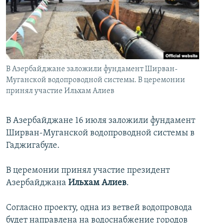
İNFOQRAFIKA
AZƏRBAYCAN ƏDƏBIYYATI KITABXANASI
MISSIYAMIZ
BIZI IZLƏ
KARIKATURA
İSLAM VƏ DEMOKRATIYA
PEŞƏ ETIKASI VƏ JURNALISTIKA STANDARTLARIMIZ
İZ - MƏDƏNIYYƏT PROQRAMI
MATERIALLARIMIZDAN ISTIFADƏ
AZADLIQRADIOSU MOBIL TELEFONUNUZDA
RFE/RL-in bütün saytları
В Азербайджане заложили фундамент Ширван-
Муганской водопроводной системы. В церемонии
BIZIMLƏ ƏLAQƏ
принял участие Ильхам Алиев
XƏBƏR BÜLLETENLƏRIMIZ
В Азербайджане 16 июля заложили фундамент
Ширван-Муганской водопроводной системы в
Гаджигабуле.
В церемонии принял участие президент
Азербайджана
Ильхам Алиев
.
Согласно проекту, одна из ветвей водопровода
будет направлена на водоснабжение городов