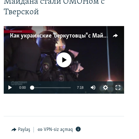
Майдана стали ОМОНом с
Тверской
Как украинские "беркутовцы" с Майдана стали ОМОНом с Тверской
No media source currently available
0:00
7:18
Paylaş
VPN-siz açmaq