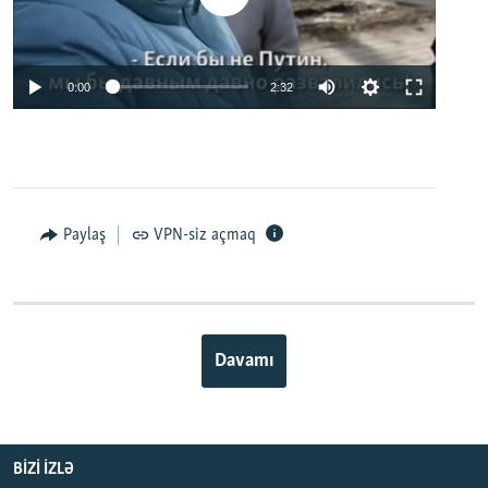
0:00
2:32
Paylaş
VPN-siz açmaq
Davamı
BIZI IZLƏ