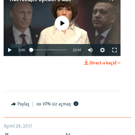
No media source currently available
0:00
23:44
Direct-ə keçid
Paylaş
VPN-siz açmaq
Aprel 28, 2017