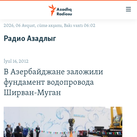
Keçid
linkləri
Əsas
2026, 06 Avqust, cümə axşamı, Bakı vaxtı 06:02
məzmuna
GÜNDƏM
Радио Азадлыг
qayıt
#İZAHLA
Əsas
KORRUPSIOMETR
naviqasiyaya
İyul 16, 2012
qayıt
#ƏSLINDƏ
Axtarışa
В Азербайджане заложили
FƏRQƏ BAX
keç
фундамент водопровода
QANUNI DOĞRU
Ширван-Муган
ARAŞDIRMA
MULTIMEDIA
RADIO ARXIV
VIDEO
HAQQIMIZDA
FOTOQALEREYA
OXU ZALI