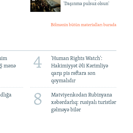
'Daşınma pulsuz olsun'
Bölmənin bütün materialları burada
4
ənim
'Human Rights Watch':
BŞ mənə
Hakimiyyət Əli Kərimliyə
qarşı pis rəftara son
qoymalıdır
8
dlığa
Matviyenkodan Rubinyana
xəbərdarlıq: rusiyalı turistlər
gəlməyə bilər