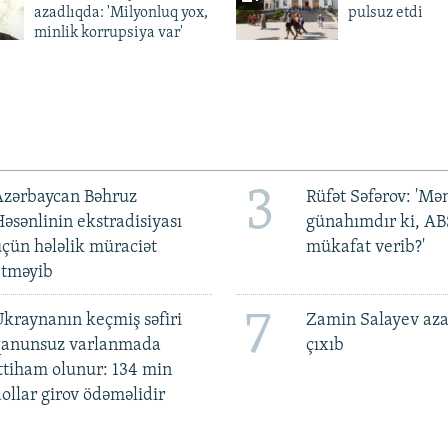
azadlıqda: 'Milyonluq yox,
pulsuz etdi
minlik korrupsiya var'
3
Azərbaycan Bəhruz
Rüfət Səfərov: 'M
əsənlinin ekstradisiyası
günahımdır ki, A
çün hələlik müraciət
mükafat verib?'
etməyib
7
kraynanın keçmiş səfiri
Zamin Salayev aza
qanunsuz varlanmada
çıxıb
ttiham olunur: 134 min
ollar girov ödəməlidir