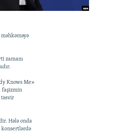
məhkəməyə
rti zamanı
ıdır.
body Knows Me»
a faşizmin
 təsvir
dir. Hələ onda
 konsertlərdə