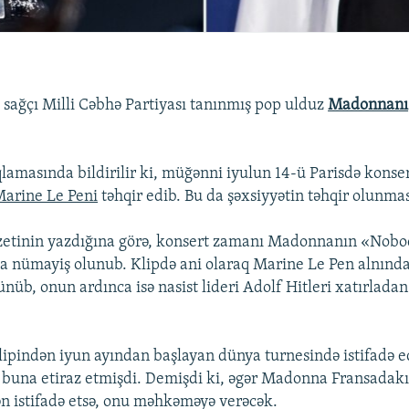
t sağçı Milli Cəbhə Partiyası tanınmış pop ulduz
Madonnanı
qlamasında bildirilir ki, müğənni iyulun 14-ü Parisdə konse
arine Le Peni
təhqir edib. Bu da şəxsiyyətin təhqir olunmas
etinin yazdığına görə, konsert zamanı Madonnanın «No
da nümayiş olunub. Klipdə ani olaraq Marine Le Pen alnınd
ünüb, onun ardınca isə nasist lideri Adolf Hitleri xatırladan
pindən iyun ayından başlayan dünya turnesində istifadə e
buna etiraz etmişdi. Demişdi ki, əgər Madonna Fransadakı
ən istifadə etsə, onu məhkəməyə verəcək.