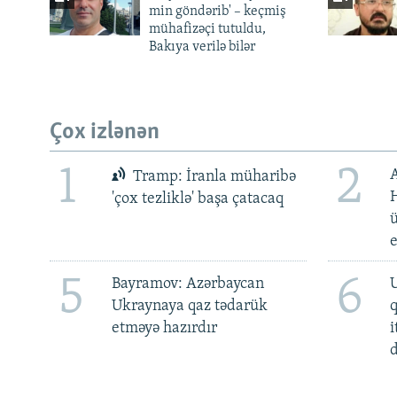
min göndərib' – keçmiş
mühafizəçi tutuldu,
Bakıya verilə bilər
Çox izlənən
1
2
Tramp: İranla müharibə
H
'çox tezliklə' başa çatacaq
ü
5
6
Bayramov: Azərbaycan
U
Ukraynaya qaz tədarük
etməyə hazırdır
i
d