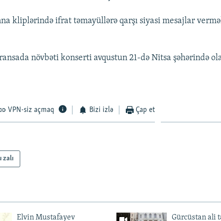
na kliplərində ifrat təmayüllərə qarşı siyasi mesajlar verm
nsada növbəti konserti avqustun 21-də Nitsa şəhərində ol
VPN-siz açmaq
Bizi izlə
Çap et
 zalı
Elvin Mustafayev
Gürcüstan ali t