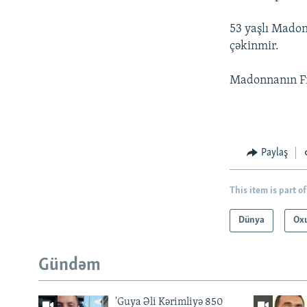
53 yaşlı Madon
çəkinmir.
Madonnanın Fra
Paylaş
This item is part of
Dünya
Oxu
Gündəm
'Guya Əli Kərimliyə 850