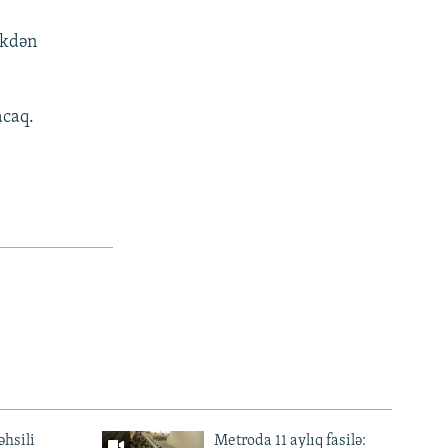
əkdən
acaq.
əhsili
Metroda 11 aylıq fasilə: