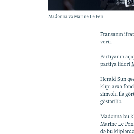
Madonna və Marine Le Pen
Fransanın ifra
verir.
Partiyanın açı
partiya lideri
M
Herald Sun
qəz
klipi arxa fon
simvolu ilə gör
göstərilib.
Madonna bu kli
Marine Le Pen 
də bu kliplərd