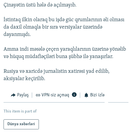
Çinayətin üstü hələ də açılmayıb.
İNFOQRAFIKA
AZƏRBAYCAN ƏDƏBIYYATI KITABXANASI
MISSIYAMIZ
BIZI IZLƏ
KARIKATURA
İSLAM VƏ DEMOKRATIYA
PEŞƏ ETIKASI VƏ JURNALISTIKA STANDARTLARIMIZ
İstintaq ilkin olaraq bu işdə güc qrumlarının əli olması
da daxil olmaqla bir sıra versiyalar üzərində
İZ - MƏDƏNIYYƏT PROQRAMI
MATERIALLARIMIZDAN ISTIFADƏ
dayanmışdı.
AZADLIQRADIOSU MOBIL TELEFONUNUZDA
RFE/RL-in bütün saytları
BIZIMLƏ ƏLAQƏ
Amma indi məsələ çeçen yaraqlılarının üzərinə yönəlib
və hüquq müdafiəçiləri buna şübhə ilə yanaşırlar.
XƏBƏR BÜLLETENLƏRIMIZ
Rusiya və xaricdə jurnalistin xatirəsi yad edilib,
aksiyalar keçirilib.
Paylaş
VPN-siz açmaq
Bizi izlə
This item is part of
Dünya xəbərləri