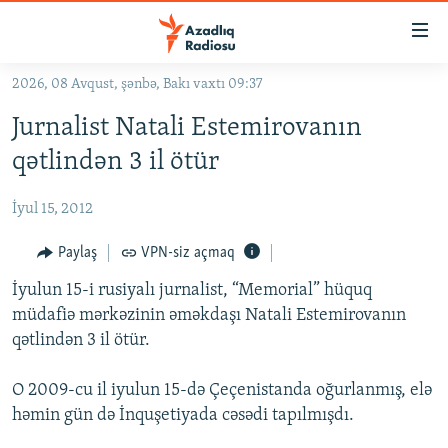
Keçid
linkləri
Əsas
2026, 08 Avqust, şənbə, Bakı vaxtı 09:37
məzmuna
GÜNDƏM
Jurnalist Natali Estemirovanın
qayıt
#İZAHLA
Əsas
qətlindən 3 il ötür
KORRUPSIOMETR
naviqasiyaya
qayıt
İyul 15, 2012
#ƏSLINDƏ
Axtarışa
FƏRQƏ BAX
Paylaş
VPN-siz açmaq
keç
QANUNI DOĞRU
İyulun 15-i rusiyalı jurnalist, “Memorial” hüquq
müdafiə mərkəzinin əməkdaşı Natali Estemirovanın
ARAŞDIRMA
qətlindən 3 il ötür.
MULTIMEDIA
O 2009-cu il iyulun 15-də Çeçenistanda oğurlanmış, elə
RADIO ARXIV
VIDEO
həmin gün də İnquşetiyada cəsədi tapılmışdı.
HAQQIMIZDA
FOTOQALEREYA
OXU ZALI