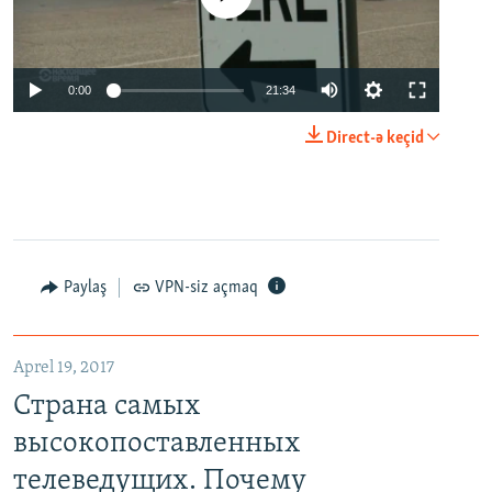
0:00
21:34
Direct-ə keçid
Paylaş
VPN-siz açmaq
Aprel 19, 2017
Страна самых
высокопоставленных
телеведущих. Почему