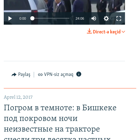
0:00
24:06
Direct-ə keçid
Paylaş
VPN-siz açmaq
Aprel 12, 2017
Погром в темноте: в Бишкеке
под покровом ночи
неизвестные на тракторе