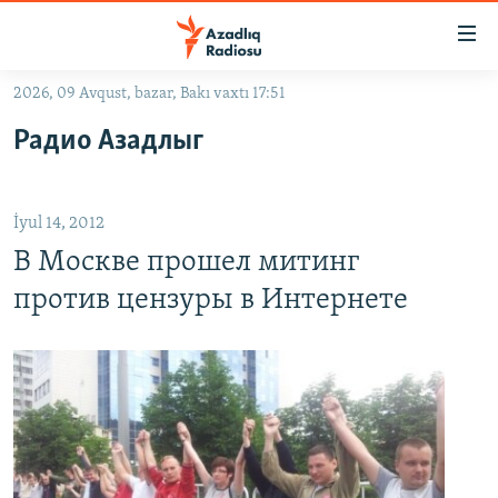
Keçid
linkləri
Əsas
2026, 09 Avqust, bazar, Bakı vaxtı 17:51
məzmuna
GÜNDƏM
Радио Азадлыг
qayıt
#İZAHLA
Əsas
KORRUPSIOMETR
naviqasiyaya
İyul 14, 2012
qayıt
#ƏSLINDƏ
Axtarışa
В Москве прошел митинг
FƏRQƏ BAX
keç
против цензуры в Интернете
QANUNI DOĞRU
ARAŞDIRMA
MULTIMEDIA
RADIO ARXIV
VIDEO
HAQQIMIZDA
FOTOQALEREYA
OXU ZALI