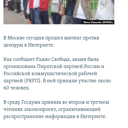
İNFOQRAFIKA
AZƏRBAYCAN ƏDƏBIYYATI KITABXANASI
MISSIYAMIZ
BIZI IZLƏ
KARIKATURA
İSLAM VƏ DEMOKRATIYA
PEŞƏ ETIKASI VƏ JURNALISTIKA STANDARTLARIMIZ
İZ - MƏDƏNIYYƏT PROQRAMI
MATERIALLARIMIZDAN ISTIFADƏ
AZADLIQRADIOSU MOBIL TELEFONUNUZDA
RFE/RL-in bütün saytları
В Москве сегодня прошел митинг против
цензуры в Интернете.
BIZIMLƏ ƏLAQƏ
XƏBƏR BÜLLETENLƏRIMIZ
Как сообщает Радио Свобода, акция была
организована Пиратской партией России и
Российской коммунистической рабочей
партией (РКРП). В ней приняли участие около
60 человек.
В среду Госдума приняла во втором и третьем
чтениях законопроект, ограничивающий
распространение информации в Интернете.