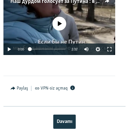
"Наш дурдом голосует за Путина": в Казани прошел арт-пикет "Открытой России"
No media source currently available
0:00
2:32
Paylaş
VPN-siz açmaq
Davamı